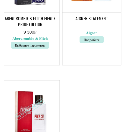
ABERCROMBIE & FITCH FIERCE
AIGNER STATEMENT
PRIDE EDITION
9 300
Р
Aigner
УБ.
Abercrombie & Fitch
Подробнее
Выберите параметры
Этот
товар
имеет
несколько
вариаций.
Опции
можно
выбрать
на
странице
товара.