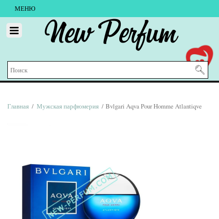
МЕНЮ
New Perfum
Главная
/
Мужская парфюмерия
/ Bvlgari Aqva Pour Homme Atlantiqve