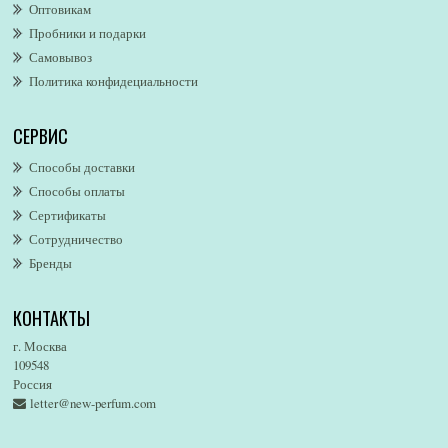
Оптовикам
Alford & Hoff
Пробники и подарки
Alfred Dunhill
Самовывоз
Alfred Ritchy
Политика конфидециальности
Alfred Sung
Alghabra Parfums
СЕРВИС
AllSaints
Alsayad
Способы доставки
Altaia
Способы оплаты
Alvarez Gomez
Сертификаты
Alviero Martini
Сотрудничество
Бренды
Alyson Oldoini
Alyssa Ashley
КОНТАКТЫ
American Eagle
Amirius
г. Москва
Amore Segreto
109548
Россия
Amorino
letter@new-perfum.com
Amouage
Amouroud