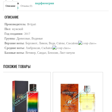
Категория:
Мужская парфюмерия
Описание
Отзывы (0)
Brand:
Bvlgari
ОПИСАНИЕ
Производитель:
Bvlgari
Пол:
мужской
Год создания:
2017
Группа:
Древесные, Водяные
Верхние ноты:
Бергамот, Лимон, Вода, Calone, Cascalone
Средние ноты:
Амброксан, Cachalox
Базовые ноты:
Ветивер, Сандал, Бензоин, Лист пачули
ПОХОЖИЕ ТОВАРЫ