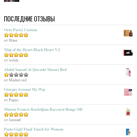
Acqua Di Parma
Acqua Di Portofino
ПОСЛЕДНИЕ ОТЗЫВЫ
Acqua Di Sardegna
Acqua Di Stresa
Orto Parisi Cuoium
Adam Levine
Оценка
от Илья
5
из 5
Adamo Parfum
Adidas
Map of the Heart Black Heart V.2
Adolfo Dominguez
Оценка
от welda
5
из 5
Adrienne Vittadini
Abdul Samad Al Qurashi Masari Red
Aedes De Venustas
Aerin Lauder
Оценка
от Madari red
1
Aēsop
Giorgio Armani My Way
из
Aether
5
Оценка
от Papao
5
из 5
Affinessence
Maison Francis Kurkdjian Baccarat Rouge 540
Afnan Perfumes
Agatha Ruiz De La Prada
Оценка
от lamand
5
из 5
Agatho Parfum
Paolo Gigli Final Touch for Woman
Agent Provocateur