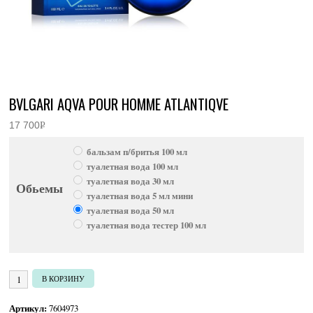
BVLGARI AQVA POUR HOMME ATLANTIQVE
17 700
Р
УБ.
бальзам п/бритья 100 мл
туалетная вода 100 мл
туалетная вода 30 мл
Обьемы
туалетная вода 5 мл мини
туалетная вода 50 мл
туалетная вода тестер 100 мл
Количество товара Bvlgari Aqva Pour Homme Atlantiqve
В КОРЗИНУ
Артикул:
7604973