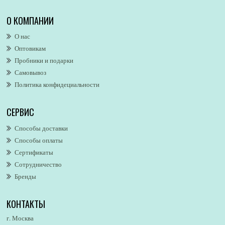
Alexa Lixfeld
О КОМПАНИИ
Alexander McQueen
О нас
Alexandre. J
Оптовикам
Alford & Hoff
Пробники и подарки
Alfred Dunhill
Самовывоз
Alfred Ritchy
Политика конфидециальности
Alfred Sung
Alghabra Parfums
СЕРВИС
AllSaints
Alsayad
Способы доставки
Altaia
Способы оплаты
Alvarez Gomez
Сертификаты
Alviero Martini
Сотрудничество
Бренды
Alyson Oldoini
Alyssa Ashley
КОНТАКТЫ
American Eagle
Amirius
г. Москва