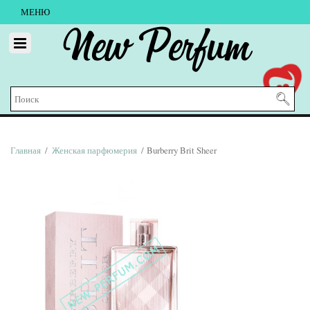
МЕНЮ
New Perfum
Главная
/
Женская парфюмерия
/ Burberry Brit Sheer