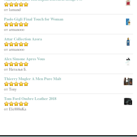
Agatha Ruiz De La Prada
Оценка
от lamand
5
из 5
Agatho Parfum
Paolo Gigli Final Touch for Woman
Agent Provocateur
Оценка
от armanooo
5
из 5
Agnes B
Agonist
Attar Collection Azora
Ahjaar
Оценка
от armanooo
5
из 5
Aigner
Alex Simone Apres Vous
Aj Arabia (Widian)
Ajmal
Оценка
от Наталья Б.
5
из 5
Akaro Exclusive
Thierry Mugler A Men Pure Malt
Akro
Оценка
от Tony
5
из 5
Al Hamatt
Tom Ford Ombre Leather 2018
Al Haramain
Al-Jazeera
Оценка
от Ele888nKa
5
из 5
Alaïa Paris
Alain Delon
Alessandro Dell Acqua
Alex Simone