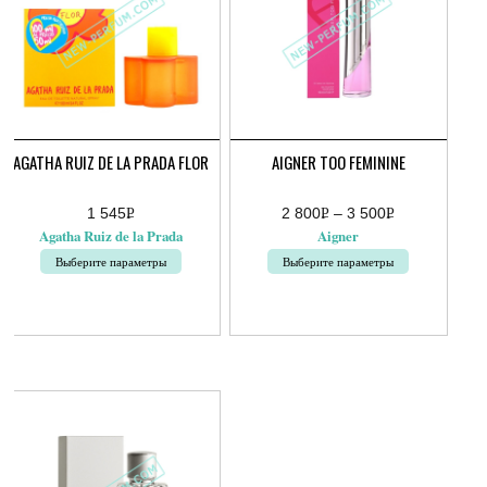
AGATHA RUIZ DE LA PRADA FLOR
AIGNER TOO FEMININE
1 545
Р
2 800
Р
–
3 500
Р
Диапазон
УБ.
УБ.
УБ.
Agatha Ruiz de la Prada
Aigner
цен:
2
Выберите параметры
Выберите параметры
800руб.
–
Этот
Этот
3
товар
товар
500руб.
имеет
имеет
несколько
несколько
вариаций.
вариаций.
Опции
Опции
можно
можно
выбрать
выбрать
на
на
странице
странице