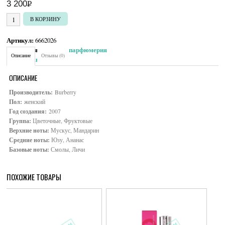
3 200
Р
УБ.
Количество товара Burberry Brit Sheer
В КОРЗИНУ
Артикул:
6662026
Категория:
Женская парфюмерия
Описание
Отзывы (0)
Brand:
Burberry
ОПИСАНИЕ
Производитель:
Burberry
Пол:
женский
Год создания:
2007
Группа:
Цветочные, Фруктовые
Верхние ноты:
Мускус, Мандарин
Средние ноты:
Юзу, Ананас
Базовые ноты:
Смолы, Личи
ПОХОЖИЕ ТОВАРЫ