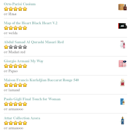
Orto Parisi Cuoium
Adam Levine
Оценка
от Илья
5
из 5
Adamo Parfum
Adidas
Map of the Heart Black Heart V.2
Adolfo Dominguez
Оценка
от welda
5
из 5
Adrienne Vittadini
Abdul Samad Al Qurashi Masari Red
Aedes De Venustas
Aerin Lauder
Оценка
от Madari red
1
Aēsop
Giorgio Armani My Way
из
Aether
5
Оценка
от Papao
5
из 5
Affinessence
Maison Francis Kurkdjian Baccarat Rouge 540
Afnan Perfumes
Agatha Ruiz De La Prada
Оценка
от lamand
5
из 5
Agatho Parfum
Paolo Gigli Final Touch for Woman
Agent Provocateur
Оценка
от armanooo
5
из 5
Agnes B
Agonist
Attar Collection Azora
Ahjaar
Оценка
от armanooo
5
из 5