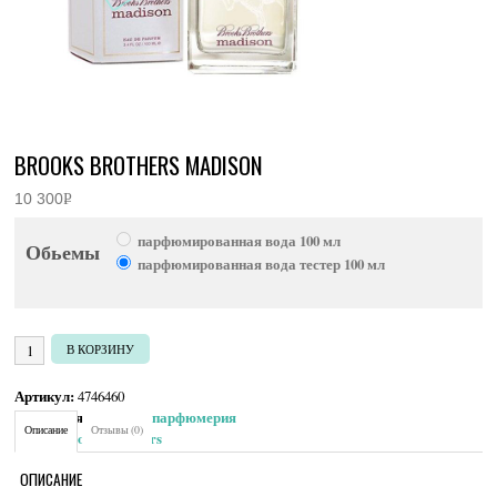
BROOKS BROTHERS MADISON
10 300
Р
УБ.
парфюмированная вода 100 мл
Обьемы
парфюмированная вода тестер 100 мл
Количество товара Brooks Brothers Madison
В КОРЗИНУ
Артикул:
4746460
Категория:
Женская парфюмерия
Описание
Отзывы (0)
Brand:
Brooks Brothers
ОПИСАНИЕ