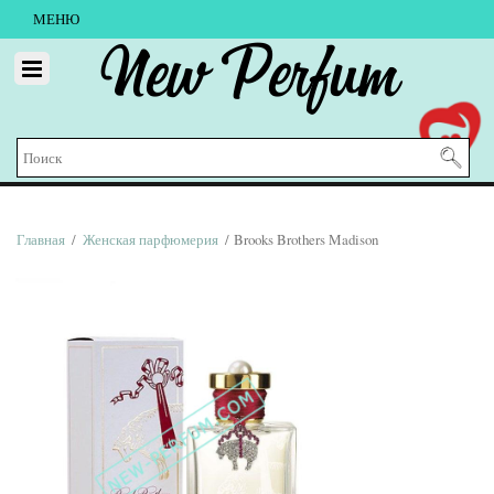
МЕНЮ
New Perfum
Главная
/
Женская парфюмерия
/ Brooks Brothers Madison