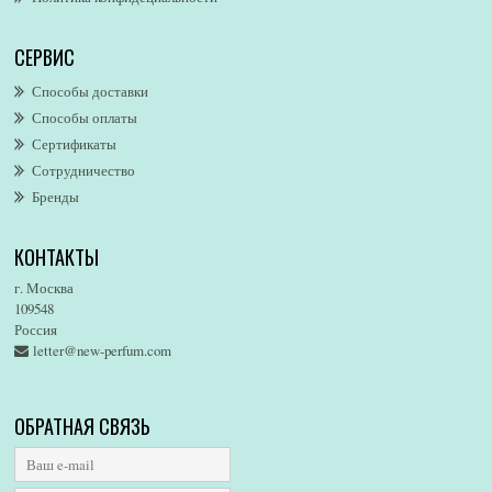
Alfred Sung
Alghabra Parfums
СЕРВИС
AllSaints
Alsayad
Способы доставки
Altaia
Способы оплаты
Alvarez Gomez
Сертификаты
Alviero Martini
Сотрудничество
Бренды
Alyson Oldoini
Alyssa Ashley
КОНТАКТЫ
American Eagle
Amirius
г. Москва
Amore Segreto
109548
Россия
Amorino
letter@new-perfum.com
Amouage
Amouroud
Amzan
ОБРАТНАЯ СВЯЗЬ
Anat Fritz
Andre D`Archer