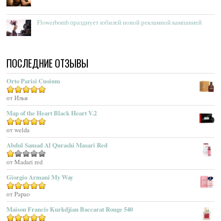
Acqua Di Genova
Flowerbomb празднует юбилей новой рекламной кампанией
Acqua Di Monaco
Acqua Di Parma
Acqua Di Portofino
ПОСЛЕДНИЕ ОТЗЫВЫ
Acqua Di Sardegna
Acqua Di Stresa
Orto Parisi Cuoium
Adam Levine
Оценка
от Илья
5
из 5
Adamo Parfum
Adidas
Map of the Heart Black Heart V.2
Adolfo Dominguez
Оценка
от welda
5
из 5
Adrienne Vittadini
Abdul Samad Al Qurashi Masari Red
Aedes De Venustas
Aerin Lauder
Оценка
от Madari red
1
Aēsop
Giorgio Armani My Way
из
Aether
5
Оценка
от Papao
5
из 5
Affinessence
Maison Francis Kurkdjian Baccarat Rouge 540
Afnan Perfumes