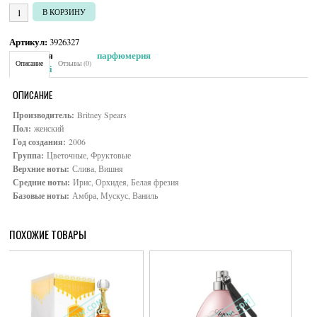
УБ.
Количество товара Britney Spears Midnight Fanstasy
В КОРЗИНУ
Артикул:
3926327
Категория:
Женская парфюмерия
Описание
Отзывы (0)
Brand:
Britney Spears
ОПИСАНИЕ
Производитель:
Britney Spears
Пол:
женский
Год создания:
2006
Группа:
Цветочные, Фруктовые
Верхние ноты:
Слива, Вишня
Средние ноты:
Ирис, Орхидея, Белая фрезия
Базовые ноты:
Амбра, Мускус, Ваниль
ПОХОЖИЕ ТОВАРЫ