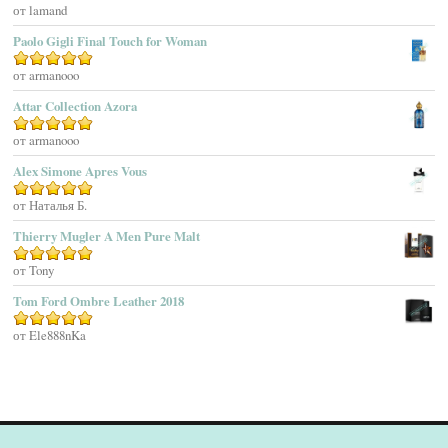
Agatha Ruiz De La Prada
Оценка
от lamand
5
из 5
Agatho Parfum
Paolo Gigli Final Touch for Woman
Agent Provocateur
Оценка
от armanooo
5
из 5
Agnes B
Agonist
Attar Collection Azora
Ahjaar
Оценка
от armanooo
5
из 5
Aigner
Alex Simone Apres Vous
Aj Arabia (Widian)
Ajmal
Оценка
от Наталья Б.
5
из 5
Akaro Exclusive
Thierry Mugler A Men Pure Malt
Akro
Оценка
от Tony
5
из 5
Al Hamatt
Tom Ford Ombre Leather 2018
Al Haramain
Al-Jazeera
Оценка
от Ele888nKa
5
из 5
Alaïa Paris
Alain Delon
Alessandro Dell Acqua
Alex Simone