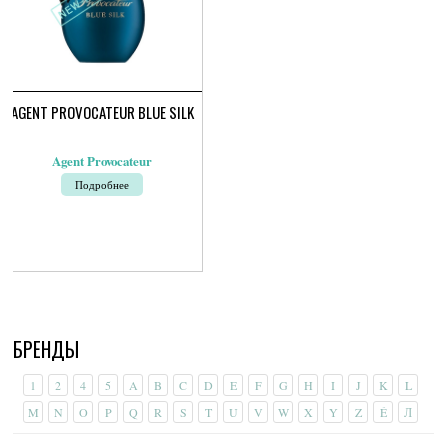
AGENT PROVOCATEUR BLUE SILK
Agent Provocateur
Подробнее
БРЕНДЫ
1
2
4
5
A
B
C
D
E
F
G
H
I
J
K
L
M
N
O
P
Q
R
S
T
U
V
W
X
Y
Z
É
Л