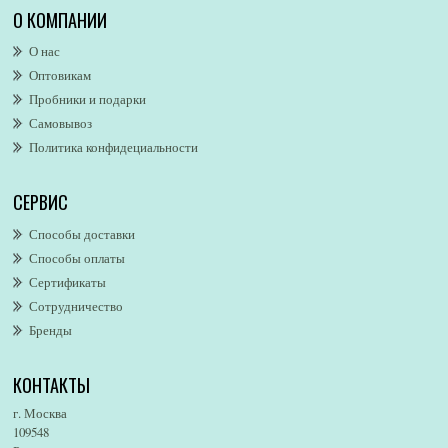
Alexa Lixfeld
О КОМПАНИИ
Alexander McQueen
О нас
Alexandre. J
Оптовикам
Alford & Hoff
Пробники и подарки
Alfred Dunhill
Самовывоз
Alfred Ritchy
Политика конфидециальности
Alfred Sung
Alghabra Parfums
СЕРВИС
AllSaints
Alsayad
Способы доставки
Altaia
Способы оплаты
Alvarez Gomez
Сертификаты
Alviero Martini
Сотрудничество
Бренды
Alyson Oldoini
Alyssa Ashley
КОНТАКТЫ
American Eagle
Amirius
г. Москва
Amore Segreto
109548