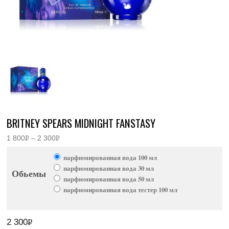
BRITNEY SPEARS MIDNIGHT FANSTASY
1 800
Р
–
2 300
Р
Диапазон
УБ.
УБ.
цен:
парфюмированная вода 100 мл
1
800руб.
парфюмированная вода 30 мл
Обьемы
–
парфюмированная вода 50 мл
2
300руб.
парфюмированная вода тестер 100 мл
2 300
Р