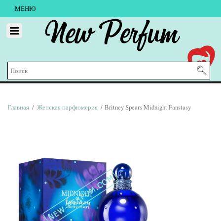
МЕНЮ
New Perfum
Главная
/
Женская парфюмерия
/ Britney Spears Midnight Fanstasy