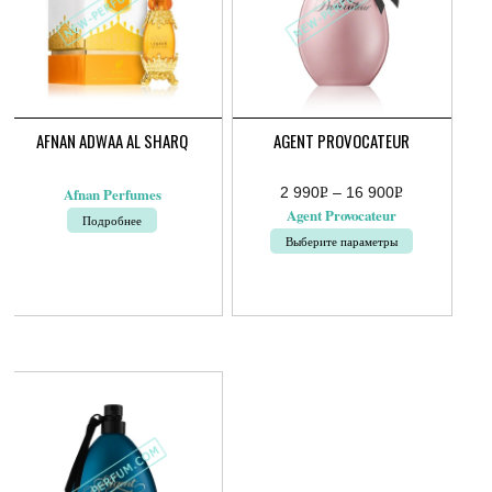
AFNAN ADWAA AL SHARQ
AGENT PROVOCATEUR
2 990
Р
–
16 900
Р
Afnan Perfumes
Диапазон
УБ.
УБ.
Agent Provocateur
Подробнее
цен:
2
Выберите параметры
990руб.
–
Этот
16
товар
900руб.
имеет
несколько
вариаций.
Опции
можно
выбрать
на
странице
товара.