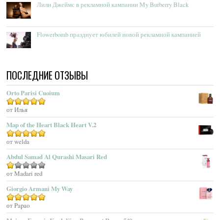
Лили Джеймс в рекламной кампании My Burberry Black
Acqua Dell’Elba
Acqua Di Genova
Flowerbomb празднует юбилей новой рекламной кампанией
Acqua Di Monaco
Acqua Di Parma
Acqua Di Portofino
ПОСЛЕДНИЕ ОТЗЫВЫ
Acqua Di Sardegna
Acqua Di Stresa
Orto Parisi Cuoium
Adam Levine
Оценка
от Илья
5
из 5
Adamo Parfum
Adidas
Map of the Heart Black Heart V.2
Adolfo Dominguez
Оценка
от welda
5
из 5
Adrienne Vittadini
Abdul Samad Al Qurashi Masari Red
Aedes De Venustas
Aerin Lauder
Оценка
от Madari red
1
Aēsop
Giorgio Armani My Way
из
Aether
5
Оценка
от Papao
5
из 5
Affinessence