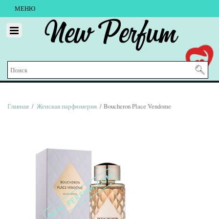
МЕНЮ
New Perfum
Главная
/
Женская парфюмерия
/ Boucheron Place Vendome