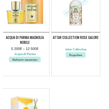
ACQUA DI PARMA MAGNOLIA
ATTAR COLLECTION ROSE GALORE
NOBILE
5 200
Р
–
12 500
Р
Attar Collection
Диапазон
УБ.
УБ.
Acqua di Parma
Подробнее
цен:
5
Выберите параметры
200руб.
–
Этот
12
товар
500руб.
имеет
несколько
вариаций.
Опции
можно
выбрать
на
странице