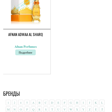
товара.
AFNAN ADWAA AL SHARQ
Afnan Perfumes
Подробнее
БРЕНДЫ
1
2
4
5
A
B
C
D
E
F
G
H
I
J
K
L
M
N
O
P
Q
R
S
T
U
V
W
X
Y
Z
É
Л