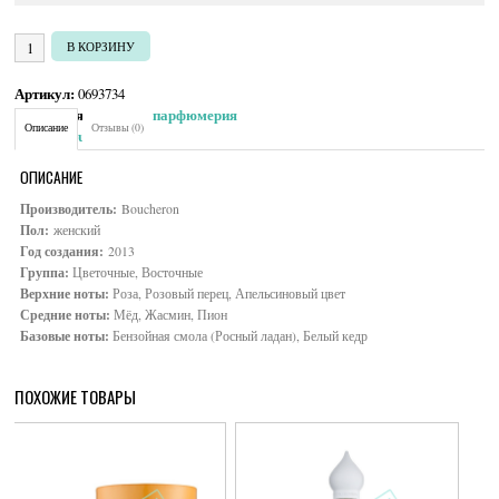
Количество товара Boucheron Place Vendome
В КОРЗИНУ
Артикул:
0693734
Категория:
Женская парфюмерия
Описание
Отзывы (0)
Brand:
Boucheron
ОПИСАНИЕ
Производитель:
Boucheron
Пол:
женский
Год создания:
2013
Группа:
Цветочные, Восточные
Верхние ноты:
Роза, Розовый перец, Апельсиновый цвет
Средние ноты:
Мёд, Жасмин, Пион
Базовые ноты:
Бензойная смола (Росный ладан), Белый кедр
ПОХОЖИЕ ТОВАРЫ