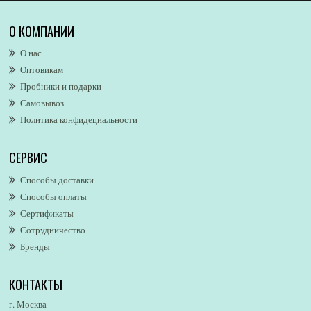
Alex Simone
Alexa Lixfeld
О КОМПАНИИ
Alexander McQueen
О нас
Alexandre. J
Оптовикам
Alford & Hoff
Пробники и подарки
Alfred Dunhill
Самовывоз
Alfred Ritchy
Политика конфидециальности
Alfred Sung
Alghabra Parfums
СЕРВИС
AllSaints
Alsayad
Способы доставки
Altaia
Способы оплаты
Alvarez Gomez
Сертификаты
Alviero Martini
Сотрудничество
Бренды
Alyson Oldoini
Alyssa Ashley
КОНТАКТЫ
American Eagle
Amirius
г. Москва