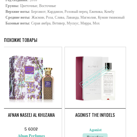
Группа:
Цветочные, Восточные
Верхние ноты:
Бергамот, Кардамон, Розовый перец, Ежевика, Комбу
Средние ноты:
Жасмин, Роза, Слива, Лаванда, Магнолия, Кумин тминовый
Базовые ноты:
Серая амбра, Ветивер, Мускус, Мирра, Мох
ПОХОЖИЕ ТОВАРЫ
AFNAN NASEEJ AL KHUZAMA
AGONIST THE INFIDELS
5 600
Р
Agonist
УБ.
Afnan Perfumes
Подробнее