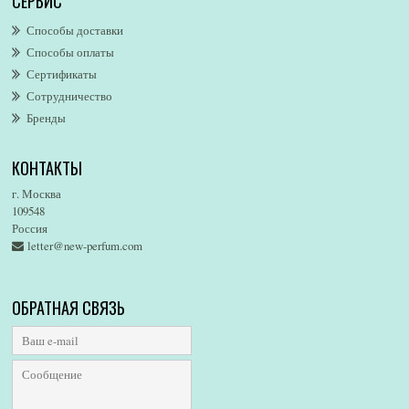
СЕРВИС
AllSaints
Alsayad
Способы доставки
Altaia
Способы оплаты
Alvarez Gomez
Сертификаты
Alviero Martini
Сотрудничество
Бренды
Alyson Oldoini
Alyssa Ashley
КОНТАКТЫ
American Eagle
Amirius
г. Москва
Amore Segreto
109548
Россия
Amorino
letter@new-perfum.com
Amouage
Amouroud
Amzan
ОБРАТНАЯ СВЯЗЬ
Anat Fritz
Andre D`Archer
Andrea Maack
Andree Putman