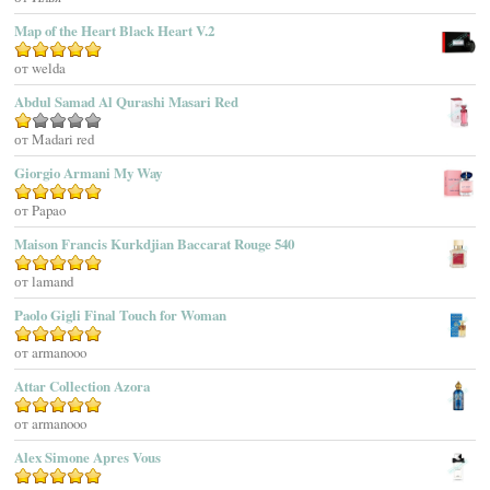
Adidas
Map of the Heart Black Heart V.2
Adolfo Dominguez
Оценка
от welda
5
из 5
Adrienne Vittadini
Abdul Samad Al Qurashi Masari Red
Aedes De Venustas
Aerin Lauder
Оценка
от Madari red
1
Aēsop
Giorgio Armani My Way
из
Aether
5
Оценка
от Papao
5
из 5
Affinessence
Maison Francis Kurkdjian Baccarat Rouge 540
Afnan Perfumes
Agatha Ruiz De La Prada
Оценка
от lamand
5
из 5
Agatho Parfum
Paolo Gigli Final Touch for Woman
Agent Provocateur
Оценка
от armanooo
5
из 5
Agnes B
Agonist
Attar Collection Azora
Ahjaar
Оценка
от armanooo
5
из 5
Aigner
Alex Simone Apres Vous
Aj Arabia (Widian)