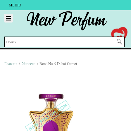
МЕНЮ
New Perfum
Главная
/
Унисекс
/ Bond No. 9 Dubai Garnet