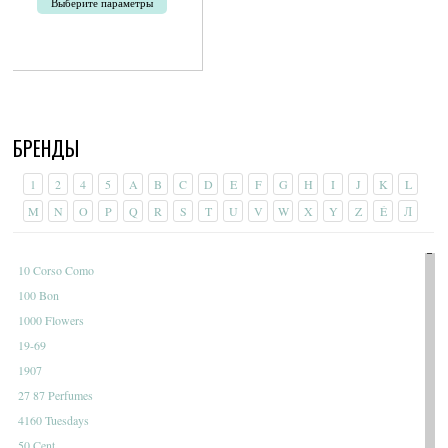
Выберите параметры
400руб.
–
Этот
11
товар
800руб.
имеет
несколько
вариаций.
Опции
БРЕНДЫ
можно
выбрать
на
1
2
4
5
A
B
C
D
E
F
G
H
I
J
K
L
странице
M
N
O
P
Q
R
S
T
U
V
W
X
Y
Z
É
Л
товара.
10 Corso Como
100 Bon
1000 Flowers
19-69
1907
27 87 Perfumes
4160 Tuesdays
50 Cent