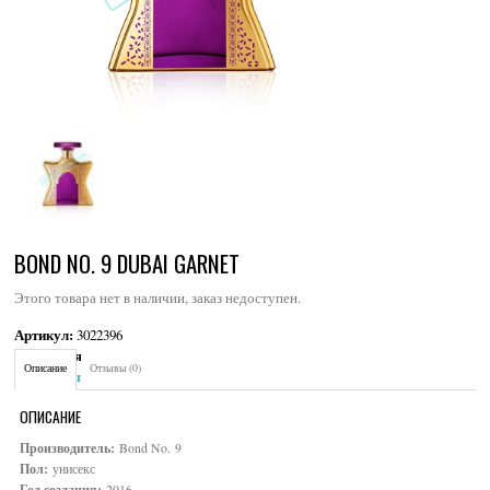
BOND NO. 9 DUBAI GARNET
Этого товара нет в наличии, заказ недоступен.
Артикул:
3022396
Категория:
Унисекс
Описание
Отзывы (0)
Brand:
Bond No. 9
ОПИСАНИЕ
Производитель:
Bond No. 9
Пол:
унисекс
Год создания:
2016