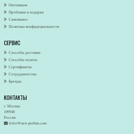
Оптовикам
Alford & Hoff
Пробники и подарки
Alfred Dunhill
Самовывоз
Alfred Ritchy
Политика конфидециальности
Alfred Sung
Alghabra Parfums
СЕРВИС
AllSaints
Alsayad
Способы доставки
Altaia
Способы оплаты
Alvarez Gomez
Сертификаты
Alviero Martini
Сотрудничество
Бренды
Alyson Oldoini
Alyssa Ashley
КОНТАКТЫ
American Eagle
Amirius
г. Москва
Amore Segreto
109548
Россия
Amorino
letter@new-perfum.com
Amouage
Amouroud