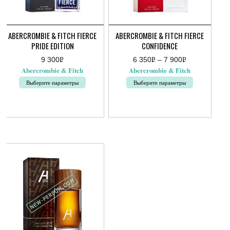
ABERCROMBIE & FITCH FIERCE
ABERCROMBIE & FITCH FIERCE
PRIDE EDITION
CONFIDENCE
9 300
Р
6 350
Р
–
7 900
Р
Диапазон
УБ.
УБ.
УБ.
Abercrombie & Fitch
Abercrombie & Fitch
цен:
6
Выберите параметры
Выберите параметры
350руб.
–
Этот
Этот
7
товар
товар
900руб.
имеет
имеет
несколько
несколько
вариаций.
вариаций.
Опции
Опции
можно
можно
выбрать
выбрать
на
на
странице
странице
товара.
товара.