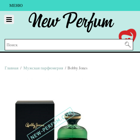
МЕНЮ
New Perfum
Главная
/
Мужская парфюмерия
/ Bobby Jones