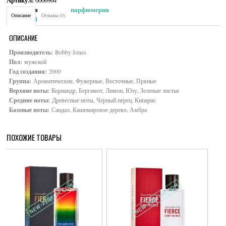
Артикул:
0006964
Категория:
Мужская парфюмерия
Описание
Отзывы (0)
Brand:
Bobby Jones
ОПИСАНИЕ
Производитель:
Bobby Jones
Пол:
мужской
Год создания:
2000
Группа:
Ароматические, Фужерные, Восточные, Пряные
Верхние ноты:
Кориандр, Бергамот, Лимон, Юзу, Зеленые листья
Средние ноты:
Древесные ноты, Черный перец, Кипарис
Базовые ноты:
Сандал, Кашемировое дерево, Амбра
ПОХОЖИЕ ТОВАРЫ