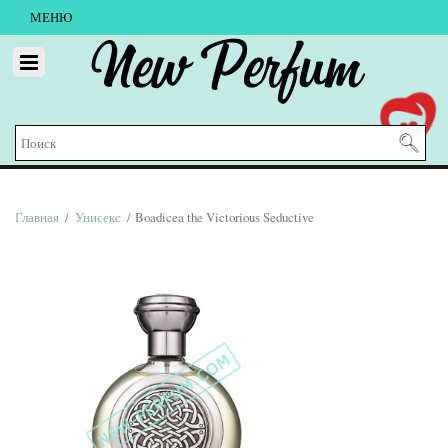
МЕНЮ
New Perfum
Главная
/
Унисекс
/ Boadicea the Victorious Seductive