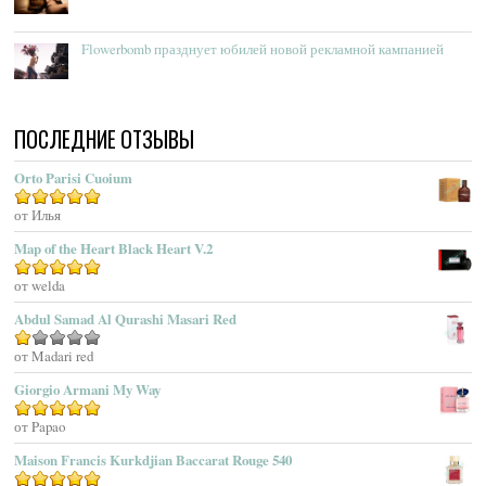
Acqua Di Genova
Flowerbomb празднует юбилей новой рекламной кампанией
Acqua Di Monaco
Acqua Di Parma
Acqua Di Portofino
ПОСЛЕДНИЕ ОТЗЫВЫ
Acqua Di Sardegna
Acqua Di Stresa
Orto Parisi Cuoium
Adam Levine
Оценка
от Илья
5
из 5
Adamo Parfum
Adidas
Map of the Heart Black Heart V.2
Adolfo Dominguez
Оценка
от welda
5
из 5
Adrienne Vittadini
Abdul Samad Al Qurashi Masari Red
Aedes De Venustas
Aerin Lauder
Оценка
от Madari red
1
Aēsop
Giorgio Armani My Way
из
Aether
5
Оценка
от Papao
5
из 5
Affinessence
Maison Francis Kurkdjian Baccarat Rouge 540
Afnan Perfumes