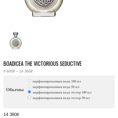
BOADICEA THE VICTORIOUS SEDUCTIVE
9 600
Р
–
14 360
Р
Диапазон
УБ.
УБ.
цен:
парфюмированная вода 100 мл
9
600руб.
парфюмированная вода 50 мл
Обьемы
–
парфюмированная вода тестер 100 мл
14
360руб.
парфюмированная вода тестер 50 мл
14 360
Р