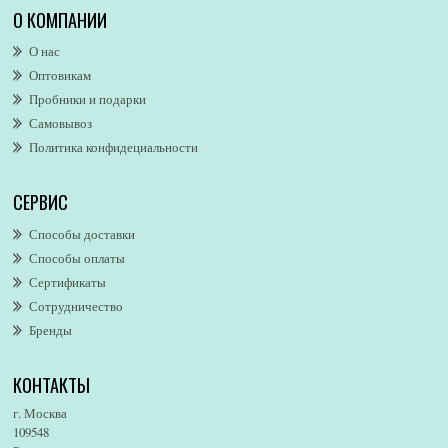
Alexa Lixfeld
О КОМПАНИИ
Alexander McQueen
О нас
Alexandre. J
Оптовикам
Alford & Hoff
Пробники и подарки
Alfred Dunhill
Самовывоз
Alfred Ritchy
Политика конфидециальности
Alfred Sung
Alghabra Parfums
СЕРВИС
AllSaints
Alsayad
Способы доставки
Altaia
Способы оплаты
Alvarez Gomez
Сертификаты
Alviero Martini
Сотрудничество
Бренды
Alyson Oldoini
Alyssa Ashley
КОНТАКТЫ
American Eagle
Amirius
г. Москва
Amore Segreto
109548