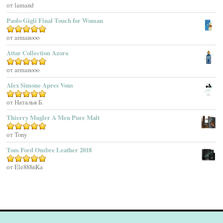
Agatha Ruiz De La Prada
Оценка
от lamand
5
из 5
Agatho Parfum
Paolo Gigli Final Touch for Woman
Agent Provocateur
Оценка
от armanooo
5
из 5
Agnes B
Agonist
Attar Collection Azora
Ahjaar
Оценка
от armanooo
5
из 5
Aigner
Alex Simone Apres Vous
Aj Arabia (Widian)
Ajmal
Оценка
от Наталья Б.
5
из 5
Akaro Exclusive
Thierry Mugler A Men Pure Malt
Akro
Оценка
от Tony
5
из 5
Al Hamatt
Tom Ford Ombre Leather 2018
Al Haramain
Al-Jazeera
Оценка
от Ele888nKa
5
из 5
Alaïa Paris
Alain Delon
Alessandro Dell Acqua
Alex Simone