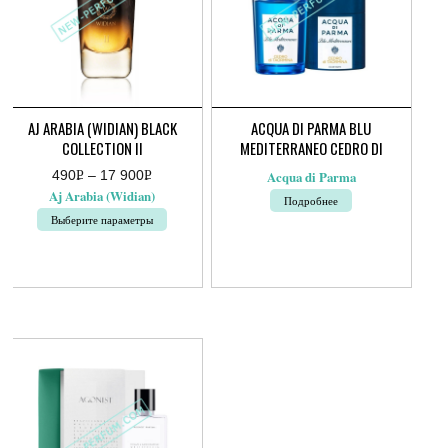
AJ ARABIA (WIDIAN) BLACK
ACQUA DI PARMA BLU
COLLECTION II
MEDITERRANEO CEDRO DI
TAORMINA
490
Р
–
17 900
Р
Acqua di Parma
Диапазон
УБ.
УБ.
Aj Arabia (Widian)
Подробнее
цен:
490руб.
Выберите параметры
–
17
Этот
900руб.
товар
имеет
несколько
вариаций.
Опции
можно
выбрать
на
странице
товара.