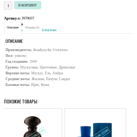
УБ.
Количество товара Boadicea the Victorious Seductive
В КОРЗИНУ
Артикул:
3979037
Категория:
Унисекс
Описание
Отзывы (0)
Brand:
Boadicea the Victorious
ОПИСАНИЕ
Производитель:
Boadicea the Victorious
Пол:
унисекс
Год создания:
2009
Группа:
Мускусные, Цветочные, Древесные
Верхние ноты:
Мускус, Ель, Амбра
Средние ноты:
Жасмин, Пачули, Сандал
Базовые ноты:
Ирис, Кожа
ПОХОЖИЕ ТОВАРЫ