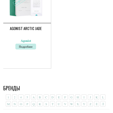
AGONIST ARCTIC JADE
Agonist
Подробнее
БРЕНДЫ
1
2
4
5
A
B
C
D
E
F
G
H
I
J
K
L
M
N
O
P
Q
R
S
T
U
V
W
X
Y
Z
É
Л