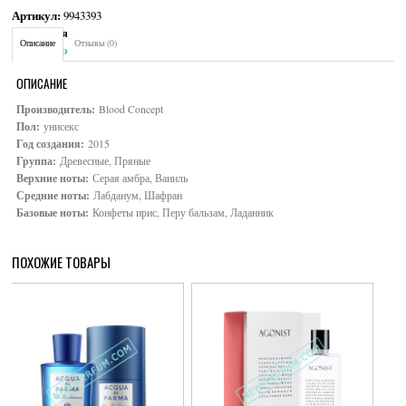
Артикул:
9943393
Категория:
Унисекс
Описание
Отзывы (0)
Brand:
Blood Concept
ОПИСАНИЕ
Производитель:
Blood Concept
Пол:
унисекс
Год создания:
2015
Группа:
Древесные, Пряные
Верхние ноты:
Серая амбра, Ваниль
Средние ноты:
Лабданум, Шафран
Базовые ноты:
Конфеты ирис, Перу бальзам, Ладанник
ПОХОЖИЕ ТОВАРЫ