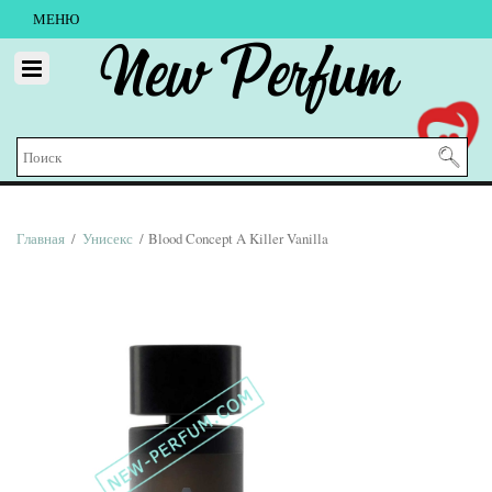
МЕНЮ
New Perfum
Главная
/
Унисекс
/ Blood Concept A Killer Vanilla