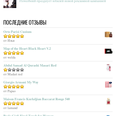
Flowerbomb празднует юбилей новой рекламной кампанией
Acqua Di Monaco
Acqua Di Parma
Acqua Di Portofino
ПОСЛЕДНИЕ ОТЗЫВЫ
Acqua Di Sardegna
Acqua Di Stresa
Orto Parisi Cuoium
Adam Levine
Оценка
от Илья
5
из 5
Adamo Parfum
Adidas
Map of the Heart Black Heart V.2
Adolfo Dominguez
Оценка
от welda
5
из 5
Adrienne Vittadini
Abdul Samad Al Qurashi Masari Red
Aedes De Venustas
Aerin Lauder
Оценка
от Madari red
1
Aēsop
Giorgio Armani My Way
из
Aether
5
Оценка
от Papao
5
из 5
Affinessence
Maison Francis Kurkdjian Baccarat Rouge 540
Afnan Perfumes
Agatha Ruiz De La Prada
Оценка
от lamand
5
из 5
Agatho Parfum
Paolo Gigli Final Touch for Woman