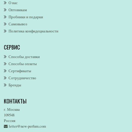
О нас
Alexandre. J
Оптовикам
Alford & Hoff
Пробники и подарки
Alfred Dunhill
Самовывоз
Alfred Ritchy
Политика конфидециальности
Alfred Sung
Alghabra Parfums
СЕРВИС
AllSaints
Alsayad
Способы доставки
Altaia
Способы оплаты
Alvarez Gomez
Сертификаты
Alviero Martini
Сотрудничество
Бренды
Alyson Oldoini
Alyssa Ashley
КОНТАКТЫ
American Eagle
Amirius
г. Москва
Amore Segreto
109548
Россия
Amorino
letter@new-perfum.com
Amouage