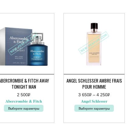
ABERCROMBIE & FITCH AWAY
ANGEL SCHLESSER AMBRE FRAIS
TONIGHT MAN
POUR HOMME
2 500
Р
3 650
Р
–
4 250
Р
Диапазон
УБ.
УБ.
УБ.
Abercrombie & Fitch
Angel Schlesser
цен:
3
Выберите параметры
Выберите параметры
650руб.
–
т
Этот
4
ар
товар
250руб.
ет
имеет
колько
несколько