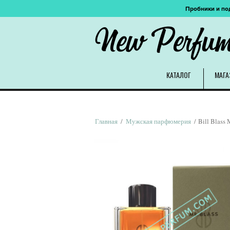
Пробники и по
New Perfu
КАТАЛОГ
МАГА
Главная
/
Мужская парфюмерия
/ Bill Blass 