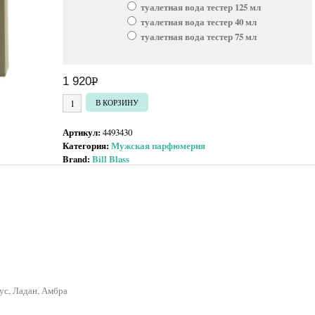
туалетная вода тестер 125 мл
туалетная вода тестер 40 мл
туалетная вода тестер 75 мл
1 920
Р
УБ.
Количество товара Bill Blass Mr. Blass
В КОРЗИНУ
Артикул:
4493430
Категория:
Мужская парфюмерия
Brand:
Bill Blass
ус, Ладан, Амбра