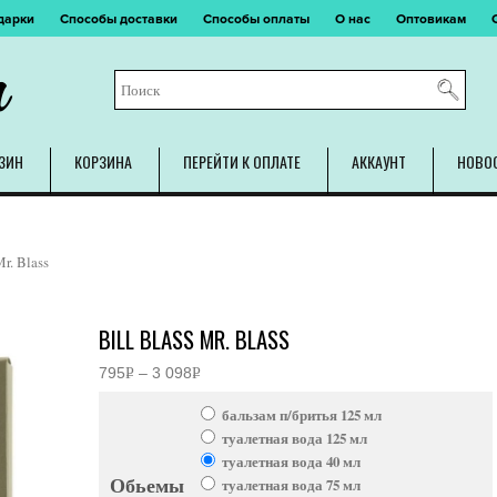
дарки
Способы доставки
Способы оплаты
О нас
Оптовикам
m
ЗИН
КОРЗИНА
ПЕРЕЙТИ К ОПЛАТЕ
АККАУНТ
НОВО
Mr. Blass
BILL BLASS MR. BLASS
795
Р
–
3 098
Р
Диапазон
УБ.
УБ.
цен:
бальзам п/бритья 125 мл
795руб.
–
туалетная вода 125 мл
3
туалетная вода 40 мл
098руб.
Обьемы
туалетная вода 75 мл