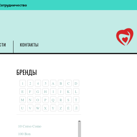
Сотрудничество
СТИ
КОНТАКТЫ
БРЕНДЫ
1
2
4
5
A
B
C
D
E
F
G
H
I
J
K
L
M
N
O
P
Q
R
S
T
U
V
W
X
Y
Z
É
Л
10 Corso Como
100 Bon