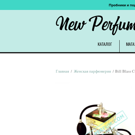
Пробники и по
New Perfu
КАТАЛОГ
МАГА
Главная
/
Женская парфюмерия
/ Bill Blass C