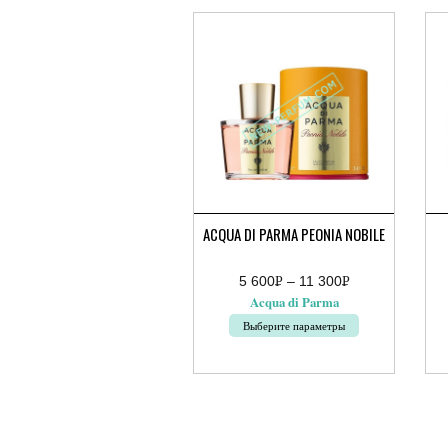
ACQUA DI PARMA PEONIA NOBILE
5 600
Р
–
11 300
Р
Диапазон
УБ.
УБ.
Acqua di Parma
цен:
5
Выберите параметры
600руб.
–
Этот
11
товар
300руб.
имеет
несколько
вариаций.