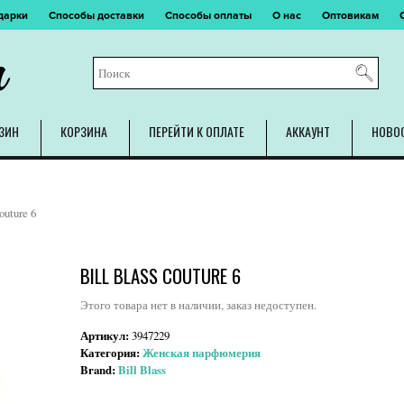
дарки
Способы доставки
Способы оплаты
О нас
Оптовикам
m
ЗИН
КОРЗИНА
ПЕРЕЙТИ К ОПЛАТЕ
АККАУНТ
НОВО
outure 6
BILL BLASS COUTURE 6
Этого товара нет в наличии, заказ недоступен.
Артикул:
3947229
Категория:
Женская парфюмерия
Brand:
Bill Blass