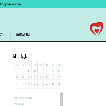
Сотрудничество
СТИ
КОНТАКТЫ
БРЕНДЫ
1
2
4
5
A
B
C
D
E
F
G
H
I
J
K
L
M
N
O
P
Q
R
S
T
U
V
W
X
Y
Z
É
Л
10 Corso Como
100 Bon