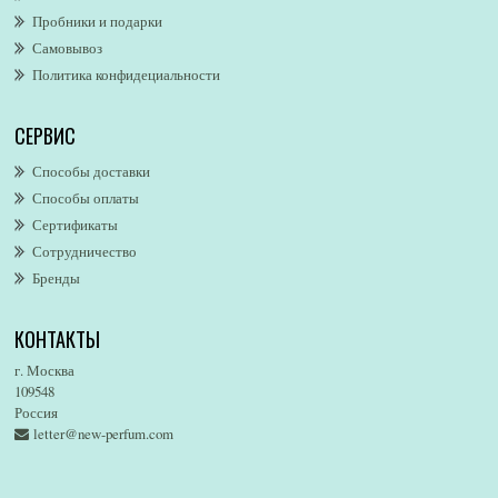
Пробники и подарки
Alfred Dunhill
Самовывоз
Alfred Ritchy
Политика конфидециальности
Alfred Sung
Alghabra Parfums
СЕРВИС
AllSaints
Alsayad
Способы доставки
Altaia
Способы оплаты
Alvarez Gomez
Сертификаты
Alviero Martini
Сотрудничество
Бренды
Alyson Oldoini
Alyssa Ashley
КОНТАКТЫ
American Eagle
Amirius
г. Москва
Amore Segreto
109548
Россия
Amorino
letter@new-perfum.com
Amouage
Amouroud