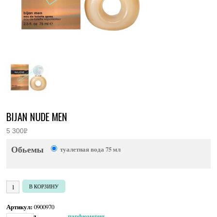
BIJAN NUDE MEN
5 300
Р
УБ.
Обьемы
туалетная вода 75 мл
Количество товара Bijan Nude Men
В КОРЗИНУ
Артикул:
0900970
Категория:
Мужская парфюмерия