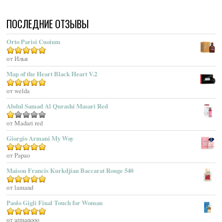
Acqua Di Portofino
ПОСЛЕДНИЕ ОТЗЫВЫ
Acqua Di Sardegna
Acqua Di Stresa
Orto Parisi Cuoium
Adam Levine
Оценка
от Илья
5
из 5
Adamo Parfum
Adidas
Map of the Heart Black Heart V.2
Adolfo Dominguez
Оценка
от welda
5
из 5
Adrienne Vittadini
Abdul Samad Al Qurashi Masari Red
Aedes De Venustas
Aerin Lauder
Оценка
от Madari red
1
Aēsop
Giorgio Armani My Way
из
Aether
5
Оценка
от Papao
5
из 5
Affinessence
Maison Francis Kurkdjian Baccarat Rouge 540
Afnan Perfumes
Agatha Ruiz De La Prada
Оценка
от lamand
5
из 5
Agatho Parfum
Paolo Gigli Final Touch for Woman
Agent Provocateur
Оценка
от armanooo
5
из 5
Agnes B