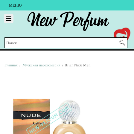
МЕНЮ
New Perfum
Главная
/
Мужская парфюмерия
/ Bijan Nude Men