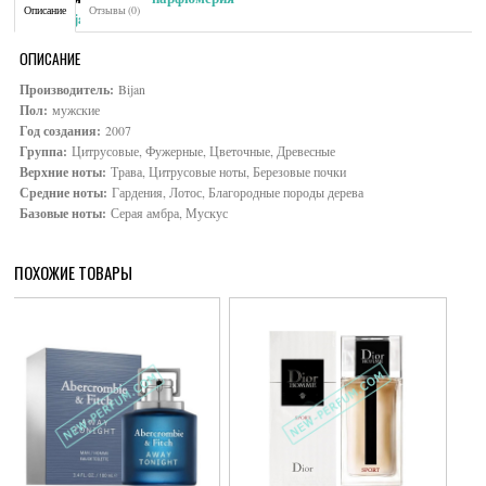
Описание
Отзывы (0)
Brand:
Bijan
ОПИСАНИЕ
Производитель:
Bijan
Пол:
мужские
Год создания:
2007
Группа:
Цитрусовые, Фужерные, Цветочные, Древесные
Верхние ноты:
Трава, Цитрусовые ноты, Березовые почки
Средние ноты:
Гардения, Лотос, Благородные породы дерева
Базовые ноты:
Серая амбра, Мускус
ПОХОЖИЕ ТОВАРЫ