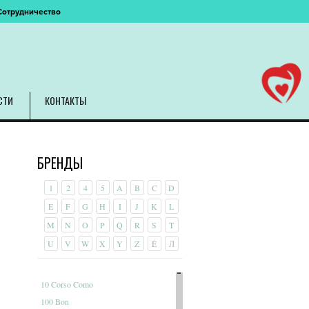
Сотрудничество
СТИ
КОНТАКТЫ
БРЕНДЫ
1
2
4
5
A
B
C
D
E
F
G
H
I
J
K
L
M
N
O
P
Q
R
S
T
U
V
W
X
Y
Z
É
Л
10 Corso Como
100 Bon