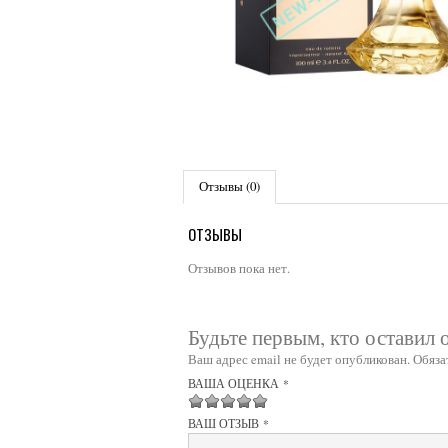
Отзывы (0)
ОТЗЫВЫ
Отзывов пока нет.
Будьте первым, кто оставил о
Ваш адрес email не будет опубликован.
Обяза
ВАША ОЦЕНКА
*
1
2 из 5
3 из 5
4 из 5 звёзд
5 из 5 звёзд
ВАШ ОТЗЫВ
*
из
звёзд
звёзд