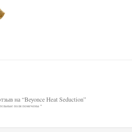
тзыв на “Beyonce Heat Seduction”
тельные поля помечены
*