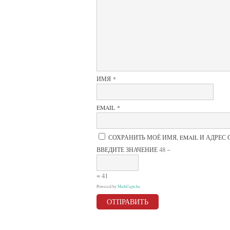
5
звёзд
ИМЯ
*
EMAIL
*
СОХРАНИТЬ МОЁ ИМЯ, EMAIL И АДРЕС
48 −
ВВЕДИТЕ ЗНАЧЕНИЕ
= 41
Powered by
MathCaptcha