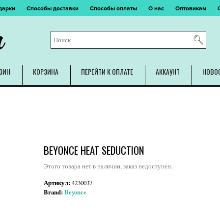
дарки
Способы доставки
Способы оплаты
О нас
Оптовикам
m
ЗИН
КОРЗИНА
ПЕРЕЙТИ К ОПЛАТЕ
АККАУНТ
НОВО
BEYONCE HEAT SEDUCTION
Этого товара нет в наличии, заказ недоступен.
Артикул:
4230037
Brand:
Beyonce