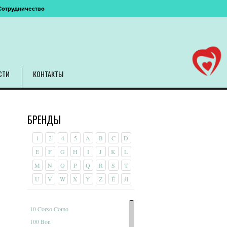
Сотрудничество
СТИ
КОНТАКТЫ
БРЕНДЫ
1
2
4
5
A
B
C
D
E
F
G
H
I
J
K
L
M
N
O
P
Q
R
S
T
U
V
W
X
Y
Z
É
Л
10 Corso Como
100 Bon