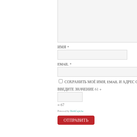
5
звёзд
ИМЯ
*
EMAIL
*
СОХРАНИТЬ МОЁ ИМЯ, EMAIL И АДРЕС
61 +
ВВЕДИТЕ ЗНАЧЕНИЕ
= 67
Powered by
MathCaptcha