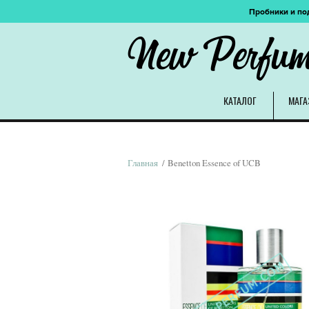
Пробники и по
New Perfu
КАТАЛОГ
МАГА
Главная
/ Benetton Essence of UCB