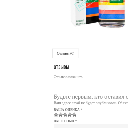
Отзывы (0)
ОТЗЫВЫ
Отзывов пока нет.
Будьте первым, кто оставил 
Ваш адрес email не будет опубликован.
Обяза
ВАША ОЦЕНКА
*
1
2 из 5
3 из 5
4 из 5 звёзд
5 из 5 звёзд
ВАШ ОТЗЫВ
*
из
звёзд
звёзд