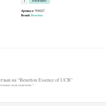
В КОРЗИНУ
Артикул:
7930227
Brand:
Benetton
отзыв на “Benetton Essence of UCB”
тельные поля помечены
*