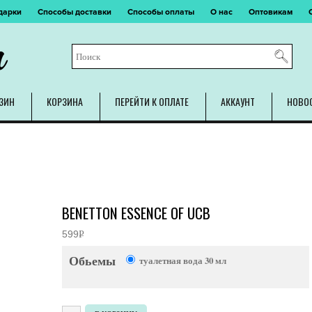
дарки
Способы доставки
Способы оплаты
О нас
Оптовикам
m
ЗИН
КОРЗИНА
ПЕРЕЙТИ К ОПЛАТЕ
АККАУНТ
НОВО
BENETTON ESSENCE OF UCB
599
Р
УБ.
Обьемы
туалетная вода 30 мл
Количество товара Benetton Essence of UCB