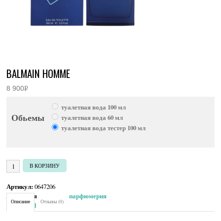
BALMAIN HOMME
8 900
Р
УБ.
туалетная вода 100 мл
Обьемы
туалетная вода 60 мл
туалетная вода тестер 100 мл
Количество товара Balmain Homme
В КОРЗИНУ
Артикул:
0647206
Категория:
Мужская парфюмерия
Описание
Отзывы (0)
Brand:
Balmain