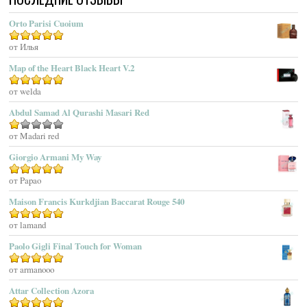
Acqua Di Stresa
Orto Parisi Cuoium
Adam Levine
Оценка
от Илья
5
из 5
Adamo Parfum
Adidas
Map of the Heart Black Heart V.2
Adolfo Dominguez
Оценка
от welda
5
из 5
Adrienne Vittadini
Abdul Samad Al Qurashi Masari Red
Aedes De Venustas
Aerin Lauder
Оценка
от Madari red
1
Aēsop
Giorgio Armani My Way
из
Aether
5
Оценка
от Papao
5
из 5
Affinessence
Maison Francis Kurkdjian Baccarat Rouge 540
Afnan Perfumes
Agatha Ruiz De La Prada
Оценка
от lamand
5
из 5
Agatho Parfum
Paolo Gigli Final Touch for Woman
Agent Provocateur
Оценка
от armanooo
5
из 5
Agnes B
Agonist
Attar Collection Azora
Ahjaar