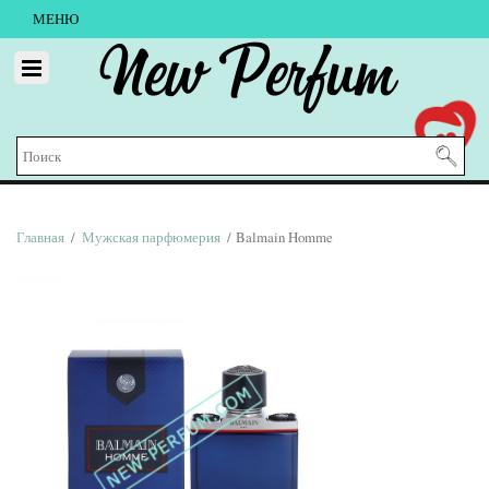
МЕНЮ
New Perfum
Главная
/
Мужская парфюмерия
/ Balmain Homme