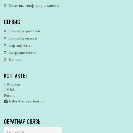
Политика конфидециальности
Alfred Sung
Alghabra Parfums
СЕРВИС
AllSaints
Alsayad
Способы доставки
Altaia
Способы оплаты
Alvarez Gomez
Сертификаты
Alviero Martini
Сотрудничество
Бренды
Alyson Oldoini
Alyssa Ashley
КОНТАКТЫ
American Eagle
Amirius
г. Москва
Amore Segreto
109548
Россия
Amorino
letter@new-perfum.com
Amouage
Amouroud
Amzan
ОБРАТНАЯ СВЯЗЬ
Anat Fritz