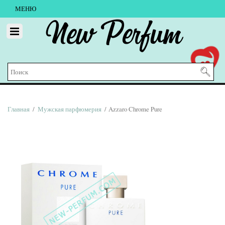
МЕНЮ
New Perfum
Главная
/
Мужская парфюмерия
/ Azzaro Chrome Pure