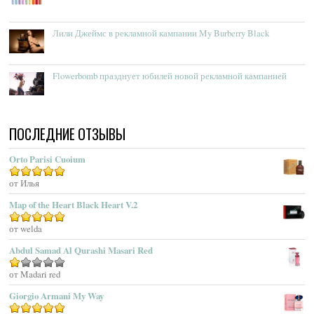
Accendis
Acqua Delle Langhe
Лили Джеймс в рекламной кампании My Burberry Black
Acqua Dell’Elba
Acqua Di Genova
Flowerbomb празднует юбилей новой рекламной кампанией
Acqua Di Monaco
Acqua Di Parma
Acqua Di Portofino
ПОСЛЕДНИЕ ОТЗЫВЫ
Acqua Di Sardegna
Acqua Di Stresa
Orto Parisi Cuoium
Adam Levine
Оценка
от Илья
5
из 5
Adamo Parfum
Adidas
Map of the Heart Black Heart V.2
Adolfo Dominguez
Оценка
от welda
5
из 5
Adrienne Vittadini
Abdul Samad Al Qurashi Masari Red
Aedes De Venustas
Aerin Lauder
Оценка
от Madari red
1
Aēsop
Giorgio Armani My Way
из
Aether
5