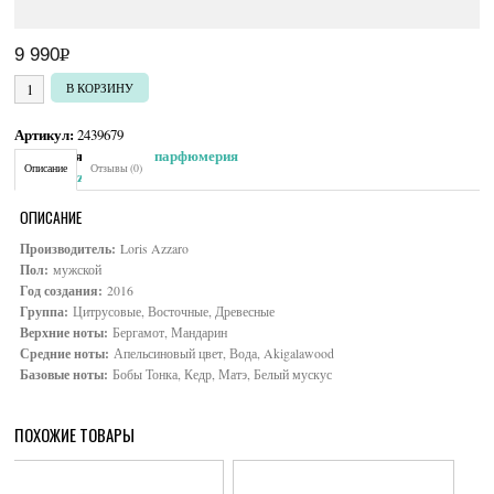
9 990
Р
УБ.
Количество товара Azzaro Chrome Pure
В КОРЗИНУ
Артикул:
2439679
Категория:
Мужская парфюмерия
Описание
Отзывы (0)
Brand:
Azzaro
ОПИСАНИЕ
Производитель:
Loris Azzaro
Пол:
мужской
Год создания:
2016
Группа:
Цитрусовые, Восточные, Древесные
Верхние ноты:
Бергамот, Мандарин
Средние ноты:
Апельсиновый цвет, Вода, Akigalawood
Базовые ноты:
Бобы Тонка, Кедр, Матэ, Белый мускус
ПОХОЖИЕ ТОВАРЫ