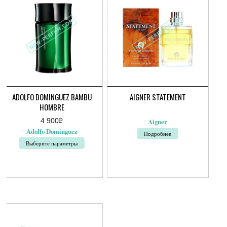
ADOLFO DOMINGUEZ BAMBU
AIGNER STATEMENT
HOMBRE
4 900
Р
Aigner
УБ.
Adolfo Dominguez
Подробнее
Выберите параметры
Этот
товар
имеет
несколько
вариаций.
Опции
можно
выбрать