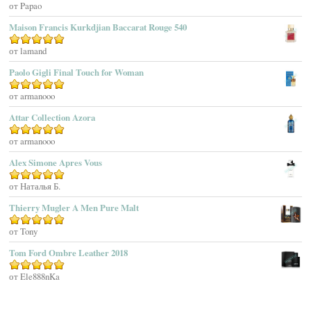
Оценка
от Papao
5
из 5
Affinessence
Maison Francis Kurkdjian Baccarat Rouge 540
Afnan Perfumes
Agatha Ruiz De La Prada
Оценка
от lamand
5
из 5
Agatho Parfum
Paolo Gigli Final Touch for Woman
Agent Provocateur
Оценка
от armanooo
5
из 5
Agnes B
Agonist
Attar Collection Azora
Ahjaar
Оценка
от armanooo
5
из 5
Aigner
Alex Simone Apres Vous
Aj Arabia (Widian)
Ajmal
Оценка
от Наталья Б.
5
из 5
Akaro Exclusive
Thierry Mugler A Men Pure Malt
Akro
Оценка
от Tony
5
из 5
Al Hamatt
Tom Ford Ombre Leather 2018
Al Haramain
Al-Jazeera
Оценка
от Ele888nKa
5
из 5
Alaïa Paris
Alain Delon