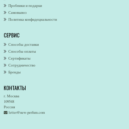
Пробники и подарки
Alfred Dunhill
Самовывоз
Alfred Ritchy
Политика конфидециальности
Alfred Sung
Alghabra Parfums
СЕРВИС
AllSaints
Alsayad
Способы доставки
Altaia
Способы оплаты
Alvarez Gomez
Сертификаты
Alviero Martini
Сотрудничество
Бренды
Alyson Oldoini
Alyssa Ashley
КОНТАКТЫ
American Eagle
Amirius
г. Москва
Amore Segreto
109548
Россия
Amorino
letter@new-perfum.com
Amouage
Amouroud