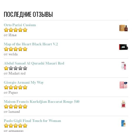
Acqua Di Portofino
ПОСЛЕДНИЕ ОТЗЫВЫ
Acqua Di Sardegna
Acqua Di Stresa
Orto Parisi Cuoium
Adam Levine
Оценка
от Илья
5
из 5
Adamo Parfum
Adidas
Map of the Heart Black Heart V.2
Adolfo Dominguez
Оценка
от welda
5
из 5
Adrienne Vittadini
Abdul Samad Al Qurashi Masari Red
Aedes De Venustas
Aerin Lauder
Оценка
от Madari red
1
Aēsop
Giorgio Armani My Way
из
Aether
5
Оценка
от Papao
5
из 5
Affinessence
Maison Francis Kurkdjian Baccarat Rouge 540
Afnan Perfumes
Agatha Ruiz De La Prada
Оценка
от lamand
5
из 5
Agatho Parfum
Paolo Gigli Final Touch for Woman
Agent Provocateur
Оценка
от armanooo
5
из 5
Agnes B