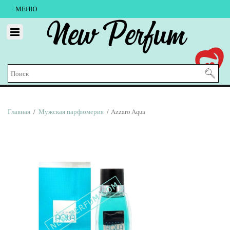
МЕНЮ
New Perfum
Главная
/
Мужская парфюмерия
/ Azzaro Aqua