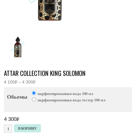
ATTAR COLLECTION KING SOLOMON
4 100
Р
–
4 300
Р
Диапазон
УБ.
УБ.
цен:
парфюмированная вода 100 мл
4
Обьемы
100руб.
парфюмированная вода тестер 100 мл
–
4
300руб.
4 300
Р
УБ.
Количество товара Attar Collection King Solomon
В КОРЗИНУ