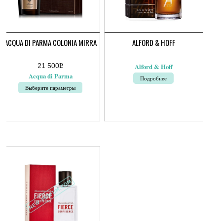
ACQUA DI PARMA COLONIA MIRRA
ALFORD & HOFF
21 500
Р
Alford & Hoff
УБ.
Acqua di Parma
Подробнее
Выберите параметры
Этот
товар
имеет
несколько
вариаций.
Опции
можно
выбрать
на
странице
товара.