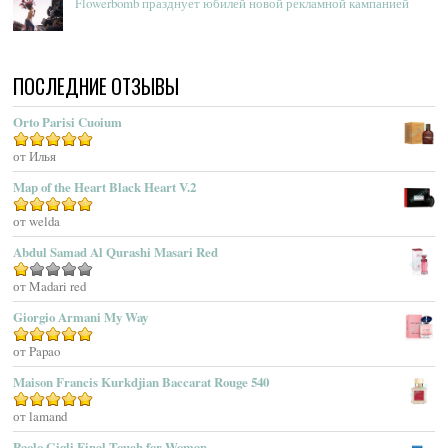
Flowerbomb празднует юбилей новой рекламной кампанией
Acqua Di Monaco
Acqua Di Parma
Acqua Di Portofino
ПОСЛЕДНИЕ ОТЗЫВЫ
Acqua Di Sardegna
Acqua Di Stresa
Orto Parisi Cuoium
Adam Levine
Оценка
от Илья
5
из 5
Adamo Parfum
Adidas
Map of the Heart Black Heart V.2
Adolfo Dominguez
Оценка
от welda
5
из 5
Adrienne Vittadini
Abdul Samad Al Qurashi Masari Red
Aedes De Venustas
Aerin Lauder
Оценка
от Madari red
1
Aēsop
Giorgio Armani My Way
из
Aether
5
Оценка
от Papao
5
из 5
Affinessence
Maison Francis Kurkdjian Baccarat Rouge 540
Afnan Perfumes
Agatha Ruiz De La Prada
Оценка
от lamand
5
из 5
Agatho Parfum
Paolo Gigli Final Touch for Woman