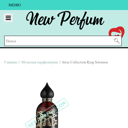
МЕНЮ
New Perfum
Главная
/
Мужская парфюмерия
/ Attar Collection King Solomon