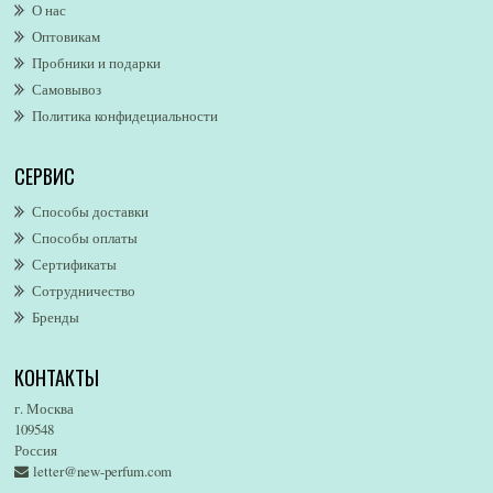
О нас
Alexandre. J
Оптовикам
Alford & Hoff
Пробники и подарки
Alfred Dunhill
Самовывоз
Alfred Ritchy
Политика конфидециальности
Alfred Sung
Alghabra Parfums
СЕРВИС
AllSaints
Alsayad
Способы доставки
Altaia
Способы оплаты
Alvarez Gomez
Сертификаты
Alviero Martini
Сотрудничество
Бренды
Alyson Oldoini
Alyssa Ashley
КОНТАКТЫ
American Eagle
Amirius
г. Москва
Amore Segreto
109548
Россия
Amorino
letter@new-perfum.com
Amouage