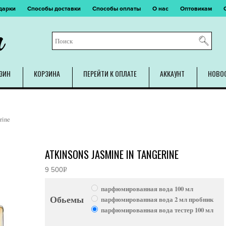
дарки
Способы доставки
Способы оплаты
О нас
Оптовикам
m
ЗИН
КОРЗИНА
ПЕРЕЙТИ К ОПЛАТЕ
АККАУНТ
НОВО
rine
ATKINSONS JASMINE IN TANGERINE
9 500
Р
УБ.
парфюмированная вода 100 мл
Обьемы
парфюмированная вода 2 мл пробник
парфюмированная вода тестер 100 мл