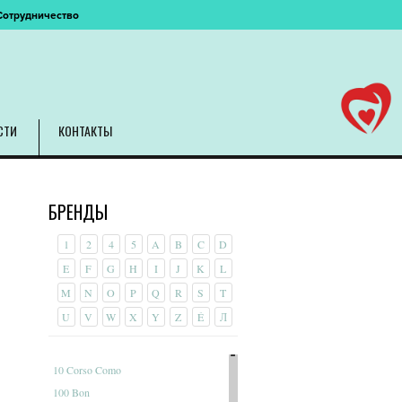
Сотрудничество
СТИ
КОНТАКТЫ
БРЕНДЫ
1
2
4
5
A
B
C
D
E
F
G
H
I
J
K
L
M
N
O
P
Q
R
S
T
U
V
W
X
Y
Z
É
Л
10 Corso Como
100 Bon