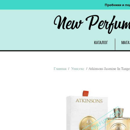
Пробники и по
New Perfu
КАТАЛОГ
МАГА
Главная
/
Унисекс
/ Atkinsons Jasmine In Tange