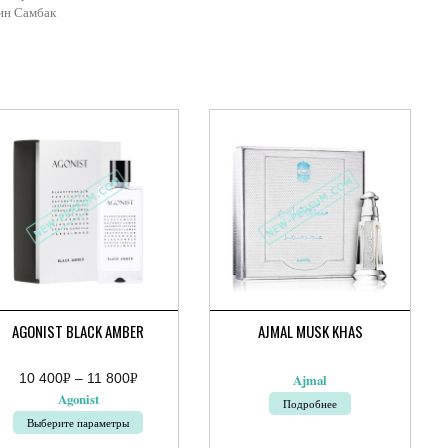
ин Самбак
AGONIST BLACK AMBER
AJMAL MUSK KHAS
10 400
Р
–
11 800
Р
Ajmal
апазон
УБ.
УБ.
Agonist
Подробнее
:
Выберите параметры
руб.