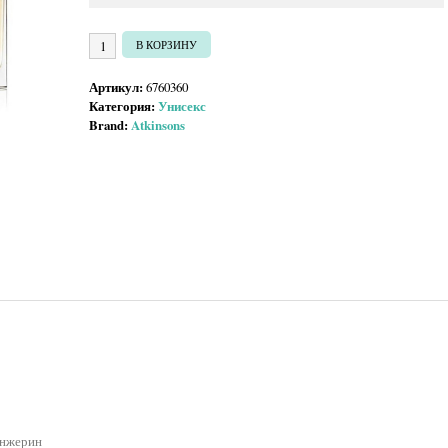
Количество товара Atkinsons Jasmine In Tangerine
В КОРЗИНУ
Артикул:
6760360
Категория:
Унисекс
Brand:
Atkinsons
анжерин