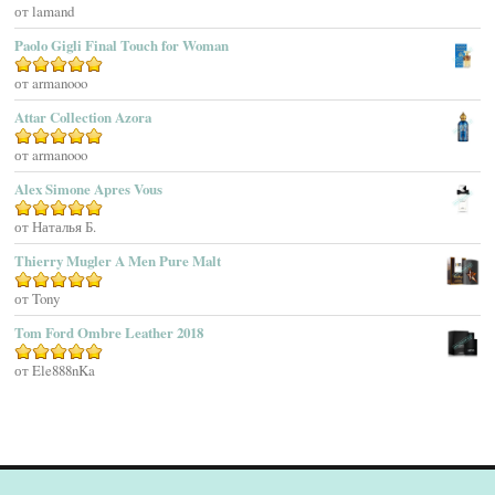
Agatha Ruiz De La Prada
Оценка
от lamand
5
из 5
Agatho Parfum
Paolo Gigli Final Touch for Woman
Agent Provocateur
Оценка
от armanooo
5
из 5
Agnes B
Agonist
Attar Collection Azora
Ahjaar
Оценка
от armanooo
5
из 5
Aigner
Alex Simone Apres Vous
Aj Arabia (Widian)
Ajmal
Оценка
от Наталья Б.
5
из 5
Akaro Exclusive
Thierry Mugler A Men Pure Malt
Akro
Оценка
от Tony
5
из 5
Al Hamatt
Tom Ford Ombre Leather 2018
Al Haramain
Al-Jazeera
Оценка
от Ele888nKa
5
из 5
Alaïa Paris
Alain Delon
Alessandro Dell Acqua
Alex Simone