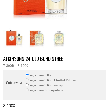
ATKINSONS 24 OLD BOND STREET
7 300
Р
–
8 100
Р
Диапазон
УБ.
УБ.
цен:
одеколон 100 мл
7
300руб.
одеколон 100 мл Limited Edition
Обьемы
–
одеколон 100 мл тестер
8
100руб.
одеколон 2 мл пробник
8 100
Р