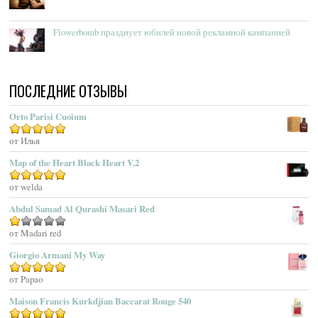
Acqua Di Genova
Flowerbomb празднует юбилей новой рекламной кампанией
Acqua Di Monaco
Acqua Di Parma
Acqua Di Portofino
ПОСЛЕДНИЕ ОТЗЫВЫ
Acqua Di Sardegna
Acqua Di Stresa
Orto Parisi Cuoium
Adam Levine
Оценка
от Илья
5
из 5
Adamo Parfum
Adidas
Map of the Heart Black Heart V.2
Adolfo Dominguez
Оценка
от welda
5
из 5
Adrienne Vittadini
Abdul Samad Al Qurashi Masari Red
Aedes De Venustas
Aerin Lauder
Оценка
от Madari red
1
Aēsop
Giorgio Armani My Way
из
Aether
5
Оценка
от Papao
5
из 5
Affinessence
Maison Francis Kurkdjian Baccarat Rouge 540
Afnan Perfumes