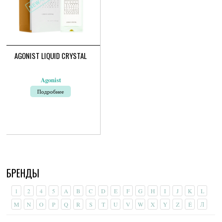
AGONIST LIQUID CRYSTAL
Agonist
Подробнее
БРЕНДЫ
1
2
4
5
A
B
C
D
E
F
G
H
I
J
K
L
M
N
O
P
Q
R
S
T
U
V
W
X
Y
Z
É
Л