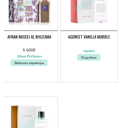
AFNAN NASEEJ AL KHUZAMA
AGONIST VANILLA MARBLE
5 600
Р
Agonist
УБ.
Afnan Perfumes
Подробнее
Выберите параметры
Этот
товар
имеет
несколько
вариаций.
Опции
можно
выбрать
на
странице
товара.