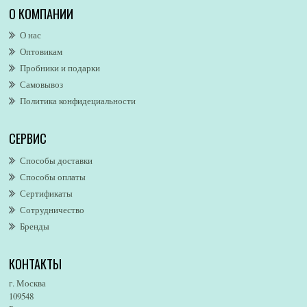
Alexa Lixfeld
О КОМПАНИИ
Alexander McQueen
О нас
Alexandre. J
Оптовикам
Alford & Hoff
Пробники и подарки
Alfred Dunhill
Самовывоз
Alfred Ritchy
Политика конфидециальности
Alfred Sung
Alghabra Parfums
СЕРВИС
AllSaints
Alsayad
Способы доставки
Altaia
Способы оплаты
Alvarez Gomez
Сертификаты
Alviero Martini
Сотрудничество
Бренды
Alyson Oldoini
Alyssa Ashley
КОНТАКТЫ
American Eagle
Amirius
г. Москва
Amore Segreto
109548