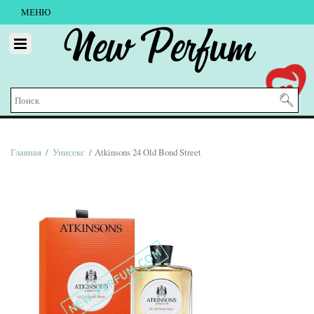
МЕНЮ
New Perfum
Главная
/
Унисекс
/ Atkinsons 24 Old Bond Street