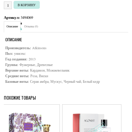
УБ.
Количество товара Atkinsons 24 Old Bond Street
В КОРЗИНУ
Артикул:
3494069
Категория:
Унисекс
Описание
Отзывы (0)
Brand:
Atkinsons
ОПИСАНИЕ
Производитель:
Atkinsons
Пол:
унисекс
Год создания:
2013
Группа:
Фужерные, Древесные
Верхние ноты:
Кардамон, Можжевельник
Средние ноты:
Роза, Виски
Базовые ноты:
Серая амбра, Мускус, Черный чай, Белый кедр
ПОХОЖИЕ ТОВАРЫ