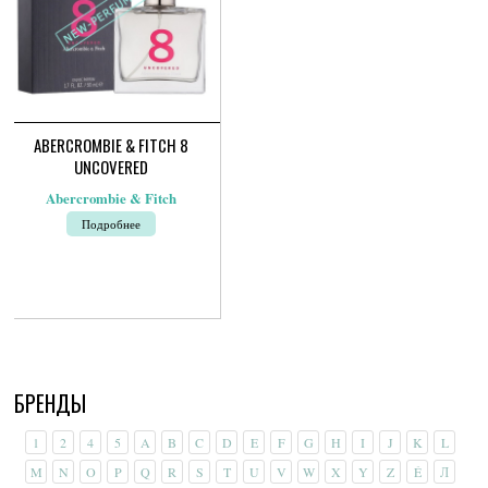
ABERCROMBIE & FITCH 8
UNCOVERED
Abercrombie & Fitch
Подробнее
БРЕНДЫ
1
2
4
5
A
B
C
D
E
F
G
H
I
J
K
L
M
N
O
P
Q
R
S
T
U
V
W
X
Y
Z
É
Л