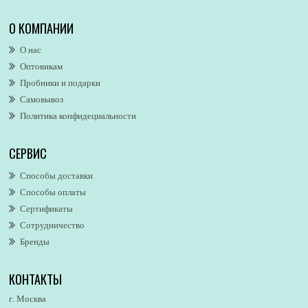
Alexa Lixfeld
О КОМПАНИИ
Alexander McQueen
О нас
Alexandre. J
Оптовикам
Alford & Hoff
Пробники и подарки
Alfred Dunhill
Самовывоз
Alfred Ritchy
Политика конфидециальности
Alfred Sung
Alghabra Parfums
СЕРВИС
AllSaints
Alsayad
Способы доставки
Altaia
Способы оплаты
Alvarez Gomez
Сертификаты
Alviero Martini
Сотрудничество
Бренды
Alyson Oldoini
Alyssa Ashley
КОНТАКТЫ
American Eagle
Amirius
г. Москва