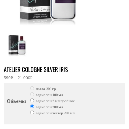
ATELIER COLOGNE SILVER IRIS
590
Р
–
21 000
Р
Диапазон
УБ.
УБ.
цен:
мыло 200 гр
590руб.
–
одеколон 100 мл
21
Обьемы
одеколон 2 мл пробник
000руб.
одеколон 200 мл
одеколон тестер 200 мл