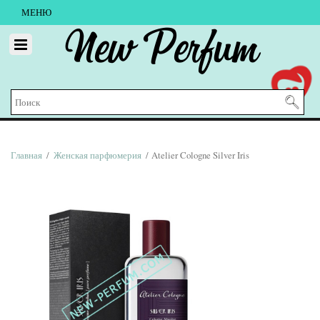
МЕНЮ
New Perfum
Главная
/
Женская парфюмерия
/ Atelier Cologne Silver Iris