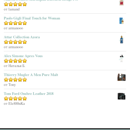
Agatha Ruiz De La Prada
Оценка
от lamand
5
из 5
Agatho Parfum
Paolo Gigli Final Touch for Woman
Agent Provocateur
Оценка
от armanooo
5
из 5
Agnes B
Agonist
Attar Collection Azora
Ahjaar
Оценка
от armanooo
5
из 5
Aigner
Alex Simone Apres Vous
Aj Arabia (Widian)
Ajmal
Оценка
от Наталья Б.
5
из 5
Akaro Exclusive
Thierry Mugler A Men Pure Malt
Akro
Оценка
от Tony
5
из 5
Al Hamatt
Tom Ford Ombre Leather 2018
Al Haramain
Al-Jazeera
Оценка
от Ele888nKa
5
из 5
Alaïa Paris
Alain Delon
Alessandro Dell Acqua
Alex Simone