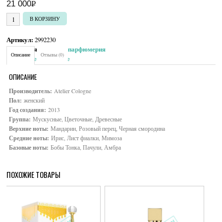
21 000
Р
УБ.
Количество товара Atelier Cologne Silver Iris
В КОРЗИНУ
Артикул:
2992230
Категория:
Женская парфюмерия
Описание
Отзывы (0)
Brand:
Atelier Cologne
ОПИСАНИЕ
Производитель:
Atelier Cologne
Пол:
женский
Год создания:
2013
Группа:
Мускусные, Цветочные, Древесные
Верхние ноты:
Мандарин, Розовый перец, Черная смородина
Средние ноты:
Ирис, Лист фиалки, Мимоза
Базовые ноты:
Бобы Тонка, Пачули, Амбра
ПОХОЖИЕ ТОВАРЫ