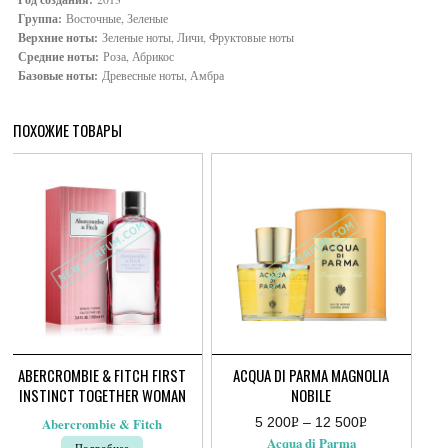
Группа:
Восточные, Зеленые
Верхние ноты:
Зеленые ноты, Личи, Фруктовые ноты
Средние ноты:
Роза, Абрикос
Базовые ноты:
Древесные ноты, Амбра
ПОХОЖИЕ ТОВАРЫ
ABERCROMBIE & FITCH FIRST
ACQUA DI PARMA MAGNOLIA
INSTINCT TOGETHER WOMAN
NOBILE
5 200
Р
–
12 500
Р
Abercrombie & Fitch
Диапазон
УБ.
УБ.
Acqua di Parma
Подробнее