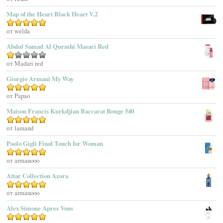
Adidas
Map of the Heart Black Heart V.2
Adolfo Dominguez
Оценка
от welda
5
из 5
Adrienne Vittadini
Abdul Samad Al Qurashi Masari Red
Aedes De Venustas
Aerin Lauder
Оценка
от Madari red
1
Aēsop
Giorgio Armani My Way
из
Aether
5
Оценка
от Papao
5
из 5
Affinessence
Maison Francis Kurkdjian Baccarat Rouge 540
Afnan Perfumes
Agatha Ruiz De La Prada
Оценка
от lamand
5
из 5
Agatho Parfum
Paolo Gigli Final Touch for Woman
Agent Provocateur
Оценка
от armanooo
5
из 5
Agnes B
Agonist
Attar Collection Azora
Ahjaar
Оценка
от armanooo
5
из 5
Aigner
Alex Simone Apres Vous
Aj Arabia (Widian)