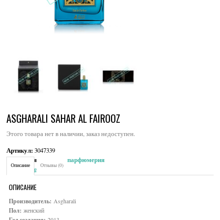
ASGHARALI SAHAR AL FAIROOZ
Этого товара нет в наличии, заказ недоступен.
Артикул:
3047339
Категория:
Женская парфюмерия
Описание
Отзывы (0)
Brand:
Asgharali
ОПИСАНИЕ
Производитель:
Asgharali
Пол:
женский
Год создания:
2013