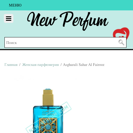
МЕНЮ
New Perfum
Главная
/
Женская парфюмерия
/ Asgharali Sahar Al Fairooz