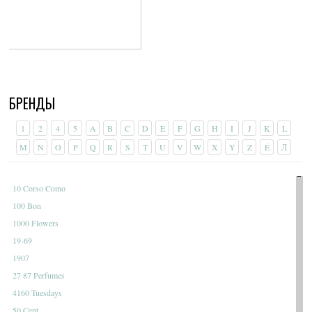
БРЕНДЫ
1
2
4
5
A
B
C
D
E
F
G
H
I
J
K
L
M
N
O
P
Q
R
S
T
U
V
W
X
Y
Z
É
Л
10 Corso Como
100 Bon
1000 Flowers
19-69
1907
27 87 Perfumes
4160 Tuesdays
50 Cent