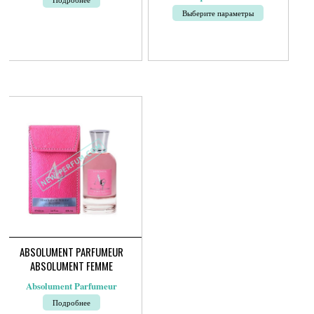
цен:
5
Выберите параметры
200руб.
–
Этот
12
товар
500руб.
имеет
несколько
вариаций.
Опции
можно
выбрать
на
странице
товара.
ABSOLUMENT PARFUMEUR
ABSOLUMENT FEMME
Absolument Parfumeur
Подробнее