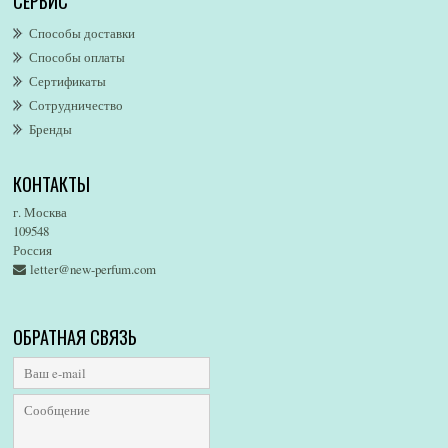
СЕРВИС
AllSaints
Alsayad
Способы доставки
Altaia
Способы оплаты
Alvarez Gomez
Сертификаты
Alviero Martini
Сотрудничество
Бренды
Alyson Oldoini
Alyssa Ashley
КОНТАКТЫ
American Eagle
Amirius
г. Москва
Amore Segreto
109548
Россия
Amorino
letter@new-perfum.com
Amouage
Amouroud
Amzan
ОБРАТНАЯ СВЯЗЬ
Anat Fritz
Andre D`Archer
Andrea Maack
Andree Putman