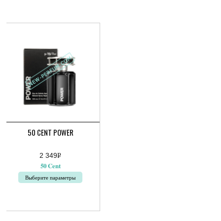
несколько
вариаций.
Опции
можно
выбрать
на
странице
товара.
50 CENT POWER
2 349
Р
УБ.
50 Cent
Выберите параметры
Этот
товар
имеет
несколько