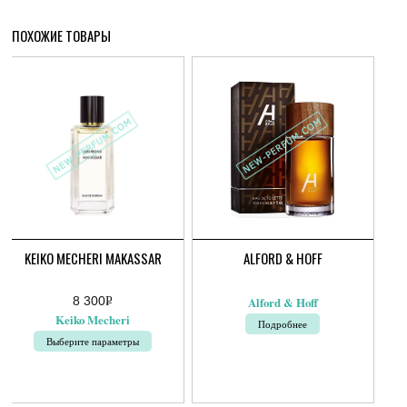
ПОХОЖИЕ ТОВАРЫ
KEIKO MECHERI MAKASSAR
ALFORD & HOFF
8 300
Р
Alford & Hoff
УБ.
Keiko Mecheri
Подробнее
Выберите параметры
Этот
товар
имеет