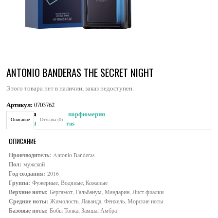
ANTONIO BANDERAS THE SECRET NIGHT
Этого товара нет в наличии, заказ недоступен.
Артикул:
0703762
Категория:
Мужская парфюмерия
Описание
Отзывы (0)
Brand:
Antonio Banderas
ОПИСАНИЕ
Производитель:
Antonio Banderas
Пол:
мужской
Год создания:
2016
Группа:
Фужерные, Водяные, Кожаные
Верхние ноты:
Бергамот, Гальбанум, Мандарин, Лист фиалки
Средние ноты:
Жимолость, Лаванда, Фенхель, Морские ноты
Базовые ноты:
Бобы Тонка, Замша, Амбра