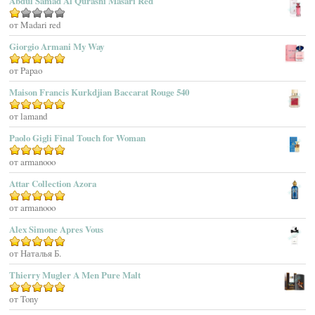
Abdul Samad Al Qurashi Masari Red
Aedes De Venustas
Aerin Lauder
Оценка
от Madari red
1
Aēsop
Giorgio Armani My Way
из
Aether
5
Оценка
от Papao
5
из 5
Affinessence
Maison Francis Kurkdjian Baccarat Rouge 540
Afnan Perfumes
Agatha Ruiz De La Prada
Оценка
от lamand
5
из 5
Agatho Parfum
Paolo Gigli Final Touch for Woman
Agent Provocateur
Оценка
от armanooo
5
из 5
Agnes B
Agonist
Attar Collection Azora
Ahjaar
Оценка
от armanooo
5
из 5
Aigner
Alex Simone Apres Vous
Aj Arabia (Widian)
Ajmal
Оценка
от Наталья Б.
5
из 5
Akaro Exclusive
Thierry Mugler A Men Pure Malt
Akro
Оценка
от Tony
5
из 5
Al Hamatt