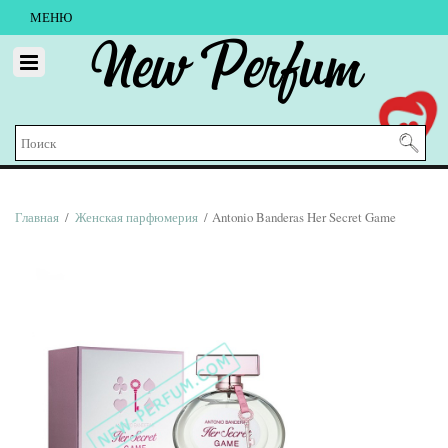
МЕНЮ
New Perfum
Главная
/
Женская парфюмерия
/ Antonio Banderas Her Secret Game