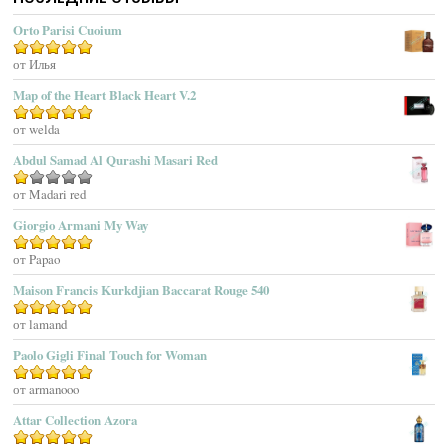
Acqua Di Stresa
Orto Parisi Cuoium
Adam Levine
Оценка
от Илья
5
из 5
Adamo Parfum
Adidas
Map of the Heart Black Heart V.2
Adolfo Dominguez
Оценка
от welda
5
из 5
Adrienne Vittadini
Abdul Samad Al Qurashi Masari Red
Aedes De Venustas
Aerin Lauder
Оценка
от Madari red
1
Aēsop
Giorgio Armani My Way
из
Aether
5
Оценка
от Papao
5
из 5
Affinessence
Maison Francis Kurkdjian Baccarat Rouge 540
Afnan Perfumes
Agatha Ruiz De La Prada
Оценка
от lamand
5
из 5
Agatho Parfum
Paolo Gigli Final Touch for Woman
Agent Provocateur
Оценка
от armanooo
5
из 5
Agnes B
Agonist
Attar Collection Azora
Ahjaar