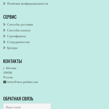
Политика конфидециальности
Alfred Sung
Alghabra Parfums
СЕРВИС
AllSaints
Alsayad
Способы доставки
Altaia
Способы оплаты
Alvarez Gomez
Сертификаты
Alviero Martini
Сотрудничество
Бренды
Alyson Oldoini
Alyssa Ashley
КОНТАКТЫ
American Eagle
Amirius
г. Москва
Amore Segreto
109548
Россия
Amorino
letter@new-perfum.com
Amouage
Amouroud
Amzan
ОБРАТНАЯ СВЯЗЬ
Anat Fritz
Andre D`Archer