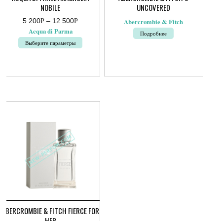
NOBILE
UNCOVERED
5 200
Р
–
12 500
Р
Abercrombie & Fitch
Диапазон
УБ.
УБ.
Acqua di Parma
Подробнее
цен:
5
Выберите параметры
200руб.
–
Этот
12
товар
500руб.
имеет
несколько
вариаций.
Опции
можно
выбрать
на
странице
товара.
ABERCROMBIE & FITCH FIERCE FOR
HER