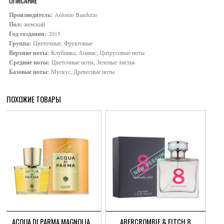
ОПИСАНИЕ
Производитель:
Antonio Banderas
Пол:
женский
Год создания:
2015
Группа:
Цветочные, Фруктовые
Верхние ноты:
Клубника, Ананас, Цитрусовые ноты
Средние ноты:
Цветочные ноты, Зеленые листья
Базовые ноты:
Мускус, Древесные ноты
ПОХОЖИЕ ТОВАРЫ
ACQUA DI PARMA MAGNOLIA
ABERCROMBIE & FITCH 8