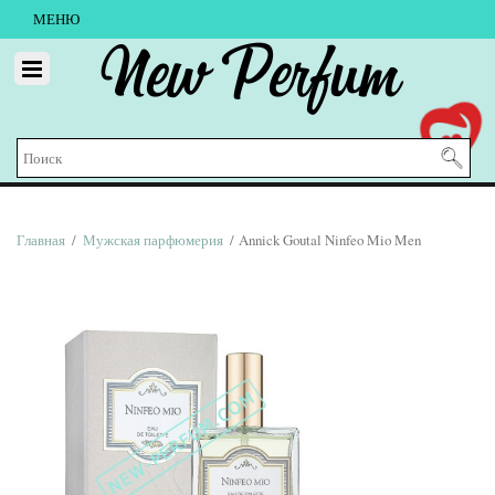
МЕНЮ
New Perfum
Главная
/
Мужская парфюмерия
/ Annick Goutal Ninfeo Mio Men