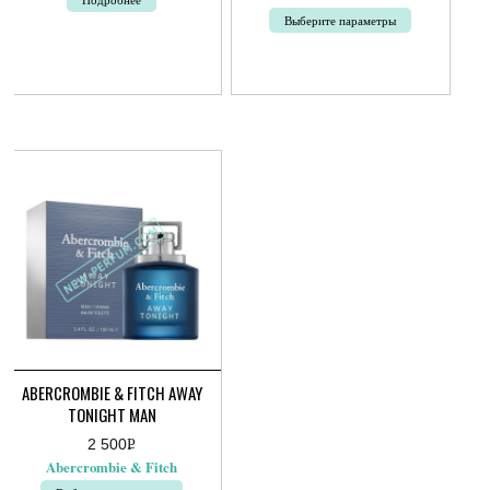
Выберите параметры
Этот
товар
имеет
несколько
вариаций.
Опции
можно
выбрать
на
странице
товара.
ABERCROMBIE & FITCH AWAY
TONIGHT MAN
2 500
Р
УБ.
Abercrombie & Fitch