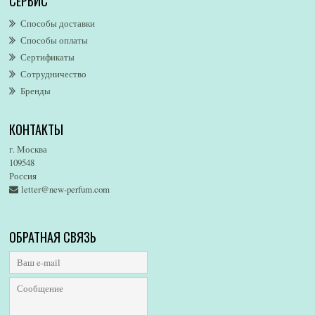
СЕРВИС
AllSaints
Alsayad
Способы доставки
Altaia
Способы оплаты
Alvarez Gomez
Сертификаты
Alviero Martini
Сотрудничество
Бренды
Alyson Oldoini
Alyssa Ashley
КОНТАКТЫ
American Eagle
Amirius
г. Москва
Amore Segreto
109548
Россия
Amorino
letter@new-perfum.com
Amouage
Amouroud
Amzan
ОБРАТНАЯ СВЯЗЬ
Anat Fritz
Andre D`Archer
Andrea Maack
Andree Putman