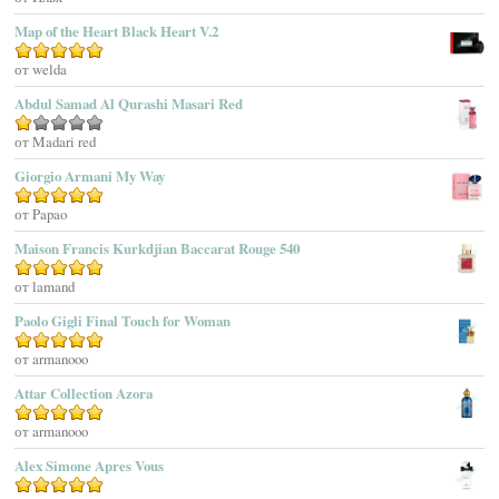
Adidas
Map of the Heart Black Heart V.2
Adolfo Dominguez
Оценка
от welda
5
из 5
Adrienne Vittadini
Abdul Samad Al Qurashi Masari Red
Aedes De Venustas
Aerin Lauder
Оценка
от Madari red
1
Aēsop
Giorgio Armani My Way
из
Aether
5
Оценка
от Papao
5
из 5
Affinessence
Maison Francis Kurkdjian Baccarat Rouge 540
Afnan Perfumes
Agatha Ruiz De La Prada
Оценка
от lamand
5
из 5
Agatho Parfum
Paolo Gigli Final Touch for Woman
Agent Provocateur
Оценка
от armanooo
5
из 5
Agnes B
Agonist
Attar Collection Azora
Ahjaar
Оценка
от armanooo
5
из 5
Aigner
Alex Simone Apres Vous
Aj Arabia (Widian)