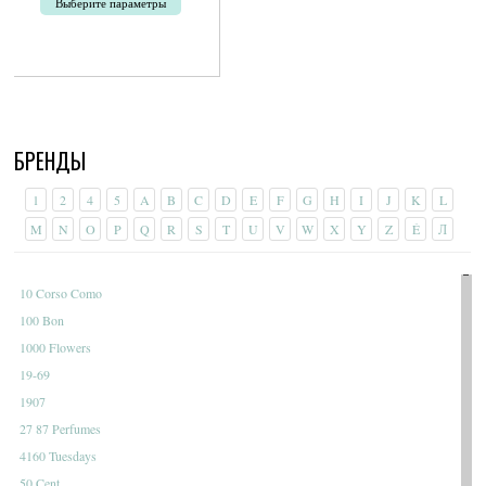
Выберите параметры
Этот
товар
имеет
несколько
вариаций.
Опции
БРЕНДЫ
можно
выбрать
на
1
2
4
5
A
B
C
D
E
F
G
H
I
J
K
L
странице
M
N
O
P
Q
R
S
T
U
V
W
X
Y
Z
É
Л
товара.
10 Corso Como
100 Bon
1000 Flowers
19-69
1907
27 87 Perfumes
4160 Tuesdays
50 Cent