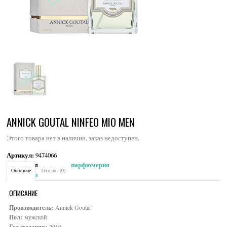
ANNICK GOUTAL NINFEO MIO MEN
Этого товара нет в наличии, заказ недоступен.
Артикул:
9474066
Категория:
Мужская парфюмерия
Описание
Отзывы (0)
Brand:
Annick Goutal
ОПИСАНИЕ
Производитель:
Annick Goutal
Пол:
мужской
Год создания:
2010