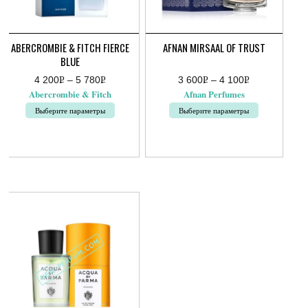
ABERCROMBIE & FITCH FIERCE
AFNAN MIRSAAL OF TRUST
BLUE
4 200
Р
–
5 780
Р
3 600
Р
–
4 100
Р
Диапазон
Диапазон
УБ.
УБ.
УБ.
УБ.
Abercrombie & Fitch
Afnan Perfumes
цен:
цен:
4
3
Выберите параметры
Выберите параметры
200руб.
600руб.
–
–
Этот
Этот
5
4
товар
товар
780руб.
100руб.
имеет
имеет
несколько
несколько
вариаций.
вариаций.
Опции
Опции
можно
можно
выбрать
выбрать
на
на
странице
странице
товара.
товара.