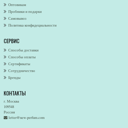
Оптовикам
Alford & Hoff
Пробники и подарки
Alfred Dunhill
Самовывоз
Alfred Ritchy
Политика конфидециальности
Alfred Sung
Alghabra Parfums
СЕРВИС
AllSaints
Alsayad
Способы доставки
Altaia
Способы оплаты
Alvarez Gomez
Сертификаты
Alviero Martini
Сотрудничество
Бренды
Alyson Oldoini
Alyssa Ashley
КОНТАКТЫ
American Eagle
Amirius
г. Москва
Amore Segreto
109548
Россия
Amorino
letter@new-perfum.com
Amouage
Amouroud