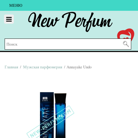
МЕНЮ
New Perfum
Главная
/
Мужская парфюмерия
/ Annayake Undo