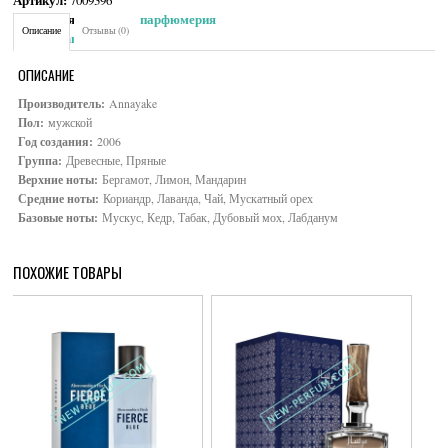
Артикул:
7009396
Категория:
Мужская парфюмерия
Описание
Отзывы (0)
Brand:
Annayake
ОПИСАНИЕ
Производитель:
Annayake
Пол:
мужской
Год создания:
2006
Группа:
Древесные, Пряные
Верхние ноты:
Бергамот, Лимон, Мандарин
Средние ноты:
Кориандр, Лаванда, Чай, Мускатный орех
Базовые ноты:
Мускус, Кедр, Табак, Дубовый мох, Лабданум
ПОХОЖИЕ ТОВАРЫ