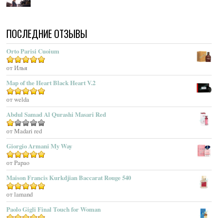
Acqua Di Parma
Acqua Di Portofino
ПОСЛЕДНИЕ ОТЗЫВЫ
Acqua Di Sardegna
Acqua Di Stresa
Orto Parisi Cuoium
Adam Levine
Оценка
от Илья
5
из 5
Adamo Parfum
Adidas
Map of the Heart Black Heart V.2
Adolfo Dominguez
Оценка
от welda
5
из 5
Adrienne Vittadini
Abdul Samad Al Qurashi Masari Red
Aedes De Venustas
Aerin Lauder
Оценка
от Madari red
1
Aēsop
Giorgio Armani My Way
из
Aether
5
Оценка
от Papao
5
из 5
Affinessence
Maison Francis Kurkdjian Baccarat Rouge 540
Afnan Perfumes
Agatha Ruiz De La Prada
Оценка
от lamand
5
из 5
Agatho Parfum
Paolo Gigli Final Touch for Woman
Agent Provocateur