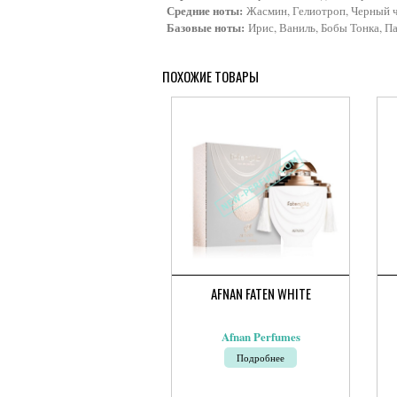
Средние ноты:
Жасмин, Гелиотроп, Черный 
Базовые ноты:
Ирис, Ваниль, Бобы Тонка, Па
ПОХОЖИЕ ТОВАРЫ
AFNAN FATEN WHITE
Afnan Perfumes
Ди
Подробнее
цен
2
800
–