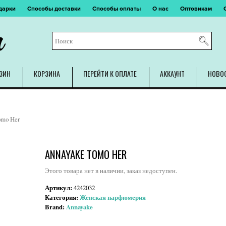
дарки
Способы доставки
Способы оплаты
О нас
Оптовикам
m
ЗИН
КОРЗИНА
ПЕРЕЙТИ К ОПЛАТЕ
АККАУНТ
НОВО
omo Her
ANNAYAKE TOMO HER
Этого товара нет в наличии, заказ недоступен.
Артикул:
4242032
Категория:
Женская парфюмерия
Brand:
Annayake