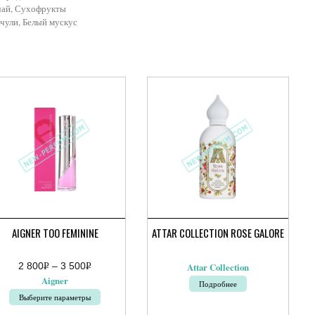
чай, Сухофрукты
чули, Белый мускус
AIGNER TOO FEMININE
ATTAR COLLECTION ROSE GALORE
2 800
Р
–
3 500
Р
Attar Collection
апазон
УБ.
УБ.
Aigner
Подробнее
:
Выберите параметры
руб.