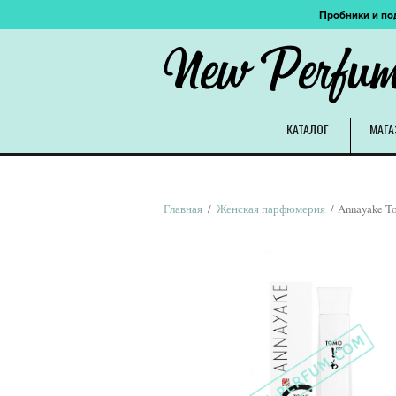
Пробники и по
New Perfu
КАТАЛОГ
МАГА
Главная
/
Женская парфюмерия
/ Annayake T