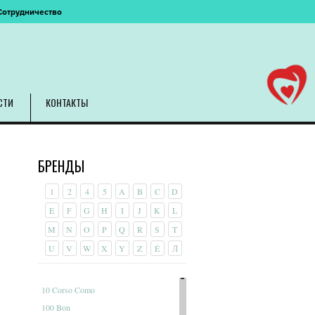
Сотрудничество
СТИ
КОНТАКТЫ
БРЕНДЫ
1
2
4
5
A
B
C
D
E
F
G
H
I
J
K
L
M
N
O
P
Q
R
S
T
U
V
W
X
Y
Z
É
Л
10 Corso Como
100 Bon