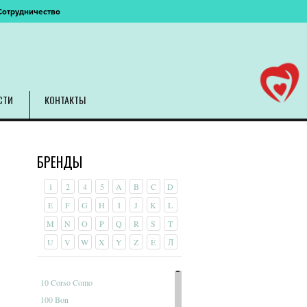
Сотрудничество
СТИ
КОНТАКТЫ
БРЕНДЫ
1
2
4
5
A
B
C
D
E
F
G
H
I
J
K
L
M
N
O
P
Q
R
S
T
U
V
W
X
Y
Z
É
Л
10 Corso Como
100 Bon