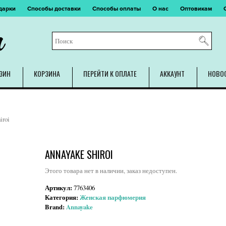
дарки
Способы доставки
Способы оплаты
О нас
Оптовикам
m
ЗИН
КОРЗИНА
ПЕРЕЙТИ К ОПЛАТЕ
АККАУНТ
НОВО
iroi
ANNAYAKE SHIROI
Этого товара нет в наличии, заказ недоступен.
Артикул:
7763406
Категория:
Женская парфюмерия
Brand:
Annayake