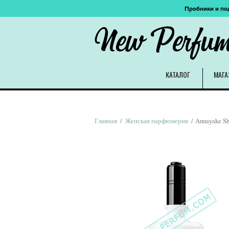
Пробники и по
New Perfu
КАТАЛОГ
МАГА
Главная
/
Женская парфюмерия
/ Annayake Sh