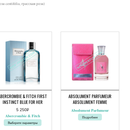
а centifolia, грасская роза)
ABERCROMBIE & FITCH FIRST
ABSOLUMENT PARFUMEUR
INSTINCT BLUE FOR HER
ABSOLUMENT FEMME
5 250
Р
Absolument Parfumeur
УБ.
Abercrombie & Fitch
Подробнее
Выберите параметры