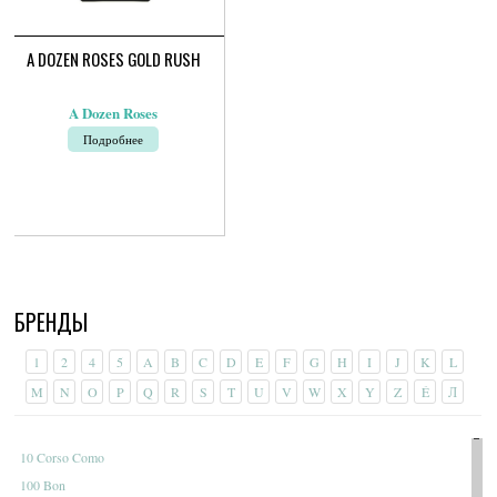
A DOZEN ROSES GOLD RUSH
A Dozen Roses
Подробнее
БРЕНДЫ
1
2
4
5
A
B
C
D
E
F
G
H
I
J
K
L
M
N
O
P
Q
R
S
T
U
V
W
X
Y
Z
É
Л
10 Corso Como
100 Bon