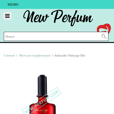
МЕНЮ
New Perfum
Главная
/
Женская парфюмерия
/ Annayake Omiyage Her