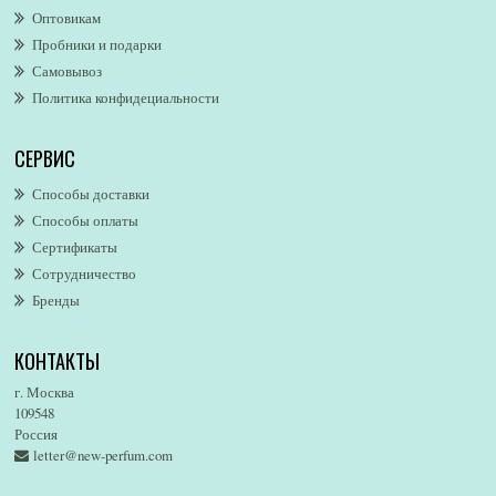
Оптовикам
Alford & Hoff
Пробники и подарки
Alfred Dunhill
Самовывоз
Alfred Ritchy
Политика конфидециальности
Alfred Sung
Alghabra Parfums
СЕРВИС
AllSaints
Alsayad
Способы доставки
Altaia
Способы оплаты
Alvarez Gomez
Сертификаты
Alviero Martini
Сотрудничество
Бренды
Alyson Oldoini
Alyssa Ashley
КОНТАКТЫ
American Eagle
Amirius
г. Москва
Amore Segreto
109548
Россия
Amorino
letter@new-perfum.com
Amouage
Amouroud