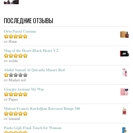
Acqua Di Parma
Acqua Di Portofino
ПОСЛЕДНИЕ ОТЗЫВЫ
Acqua Di Sardegna
Acqua Di Stresa
Orto Parisi Cuoium
Adam Levine
Оценка
от Илья
5
из 5
Adamo Parfum
Adidas
Map of the Heart Black Heart V.2
Adolfo Dominguez
Оценка
от welda
5
из 5
Adrienne Vittadini
Abdul Samad Al Qurashi Masari Red
Aedes De Venustas
Aerin Lauder
Оценка
от Madari red
1
Aēsop
Giorgio Armani My Way
из
Aether
5
Оценка
от Papao
5
из 5
Affinessence
Maison Francis Kurkdjian Baccarat Rouge 540
Afnan Perfumes
Agatha Ruiz De La Prada
Оценка
от lamand
5
из 5
Agatho Parfum
Paolo Gigli Final Touch for Woman
Agent Provocateur