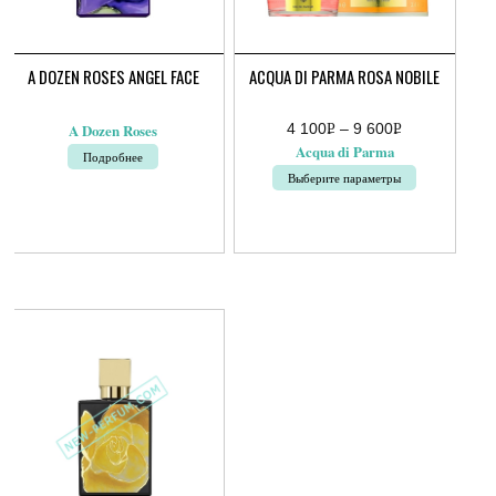
A DOZEN ROSES ANGEL FACE
ACQUA DI PARMA ROSA NOBILE
4 100
Р
–
9 600
Р
A Dozen Roses
Диапазон
УБ.
УБ.
Acqua di Parma
Подробнее
цен:
4
Выберите параметры
100руб.
–
Этот
9
товар
600руб.
имеет
несколько
вариаций.
Опции
можно
выбрать
на
странице
товара.