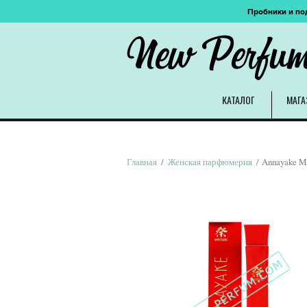
Пробники и по
New Perfu
КАТАЛОГ
МАГА
Главная
/
Женская парфюмерия
/ Annayake Ma