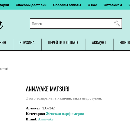
дарки
Способы доставки
Способы оплаты
О нас
Оптовикам
m
ЗИН
КОРЗИНА
ПЕРЕЙТИ К ОПЛАТЕ
АККАУНТ
НОВО
tsuri
ANNAYAKE MATSURI
Этого товара нет в наличии, заказ недоступен.
Артикул:
2339242
Категория:
Женская парфюмерия
Brand:
Annayake