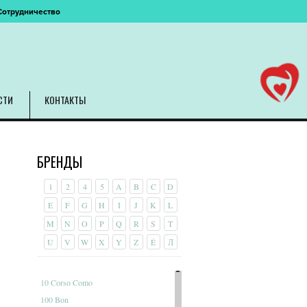
Сотрудничество
СТИ
КОНТАКТЫ
БРЕНДЫ
1
2
4
5
A
B
C
D
E
F
G
H
I
J
K
L
M
N
O
P
Q
R
S
T
U
V
W
X
Y
Z
É
Л
10 Corso Como
100 Bon