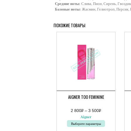
Средние ноты:
Слива, Пион, Сирень, Гвоздик
Базовые ноты:
Жасмин, Гелиотроп, Персик, 
ПОХОЖИЕ ТОВАРЫ
AIGNER TOO FEMININE
2 800
Р
–
3 500
Р
Диапазон
УБ.
УБ.
Aigner
цен:
2
Выберите параметры
800руб.
–