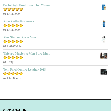
Agatho Parfum
Paolo Gigli Final Touch for Woman
Agent Provocateur
Оценка
от armanooo
5
из 5
Agnes B
Agonist
Attar Collection Azora
Ahjaar
Оценка
от armanooo
5
из 5
Aigner
Alex Simone Apres Vous
Aj Arabia (Widian)
Ajmal
Оценка
от Наталья Б.
5
из 5
Akaro Exclusive
Thierry Mugler A Men Pure Malt
Akro
Оценка
от Tony
5
из 5
Al Hamatt
Tom Ford Ombre Leather 2018
Al Haramain
Al-Jazeera
Оценка
от Ele888nKa
5
из 5
Alaïa Paris
Alain Delon
Alessandro Dell Acqua
Alex Simone
Alexa Lixfeld
О КОМПАНИИ