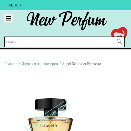
МЕНЮ
New Perfum
Главная
/
Женская парфюмерия
/ Angel Schlesser Pirouette