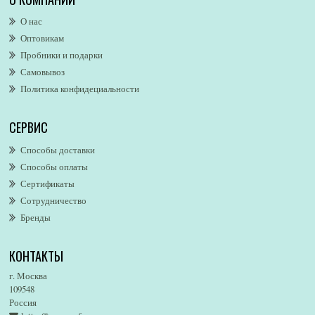
Alexander McQueen
О нас
Alexandre. J
Оптовикам
Alford & Hoff
Пробники и подарки
Alfred Dunhill
Самовывоз
Alfred Ritchy
Политика конфидециальности
Alfred Sung
Alghabra Parfums
СЕРВИС
AllSaints
Alsayad
Способы доставки
Altaia
Способы оплаты
Alvarez Gomez
Сертификаты
Alviero Martini
Сотрудничество
Бренды
Alyson Oldoini
Alyssa Ashley
КОНТАКТЫ
American Eagle
Amirius
г. Москва
Amore Segreto
109548
Россия
Amorino