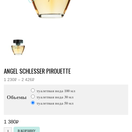
ANGEL SCHLESSER PIROUETTE
1 230
Р
–
2 426
Р
Диапазон
УБ.
УБ.
цен:
туалетная вода 100 мл
1
Обьемы
230руб.
туалетная вода 30 мл
–
туалетная вода 50 мл
2
426руб.
1 380
Р
УБ.
Количество товара Angel Schlesser Pirouette
В КОРЗИНУ