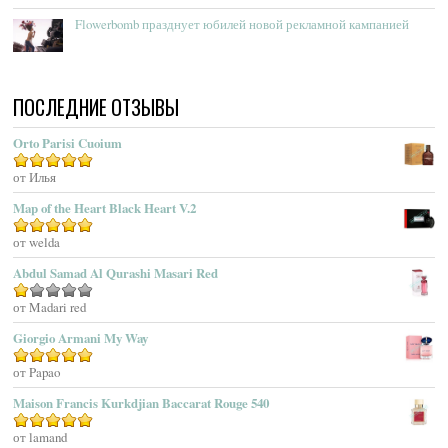
Acqua Di Genova
Flowerbomb празднует юбилей новой рекламной кампанией
Acqua Di Monaco
Acqua Di Parma
Acqua Di Portofino
ПОСЛЕДНИЕ ОТЗЫВЫ
Acqua Di Sardegna
Acqua Di Stresa
Orto Parisi Cuoium
Adam Levine
Оценка
от Илья
5
из 5
Adamo Parfum
Adidas
Map of the Heart Black Heart V.2
Adolfo Dominguez
Оценка
от welda
5
из 5
Adrienne Vittadini
Abdul Samad Al Qurashi Masari Red
Aedes De Venustas
Aerin Lauder
Оценка
от Madari red
1
Aēsop
Giorgio Armani My Way
из
Aether
5
Оценка
от Papao
5
из 5
Affinessence
Maison Francis Kurkdjian Baccarat Rouge 540
Afnan Perfumes
Agatha Ruiz De La Prada
Оценка
от lamand
5
из 5