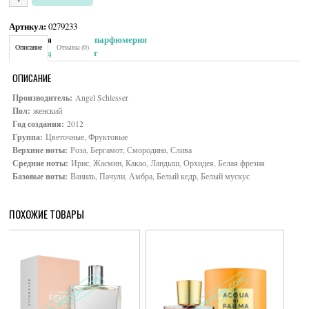
Артикул:
0279233
Категория:
Женская парфюмерия
Описание
Отзывы (0)
Brand:
Angel Schlesser
ОПИСАНИЕ
Производитель:
Angel Schlesser
Пол:
женский
Год создания:
2012
Группа:
Цветочные, Фруктовые
Верхние ноты:
Роза, Бергамот, Смородина, Слива
Средние ноты:
Ирис, Жасмин, Какао, Ландыш, Орхидея, Белая фрезия
Базовые ноты:
Ваниль, Пачули, Амбра, Белый кедр, Белый мускус
ПОХОЖИЕ ТОВАРЫ