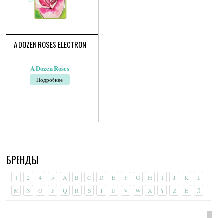
A DOZEN ROSES ELECTRON
A Dozen Roses
Подробнее
БРЕНДЫ
1
2
4
5
A
B
C
D
E
F
G
H
I
J
K
L
M
N
O
P
Q
R
S
T
U
V
W
X
Y
Z
É
Л