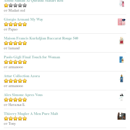
Abdul Samad Al Qurashi Masari Red
Aedes De Venustas
Aerin Lauder
Оценка
от Madari red
1
Aēsop
Giorgio Armani My Way
из
Aether
5
Оценка
от Papao
5
из 5
Affinessence
Maison Francis Kurkdjian Baccarat Rouge 540
Afnan Perfumes
Agatha Ruiz De La Prada
Оценка
от lamand
5
из 5
Agatho Parfum
Paolo Gigli Final Touch for Woman
Agent Provocateur
Оценка
от armanooo
5
из 5
Agnes B
Agonist
Attar Collection Azora
Ahjaar
Оценка
от armanooo
5
из 5
Aigner
Alex Simone Apres Vous
Aj Arabia (Widian)
Ajmal
Оценка
от Наталья Б.
5
из 5
Akaro Exclusive
Thierry Mugler A Men Pure Malt
Akro
Оценка
от Tony
5
из 5
Al Hamatt