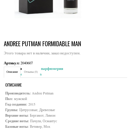
ANDREE PUTMAN FORMIDABLE MAN
Этого товара нет в наличии, заказ недоступен.
Артикул:
2040607
Категория:
Мужская парфюмерия
Описание
Отзывы (0)
Brand:
Andree Putman
ОПИСАНИЕ
Производитель:
Andree Putman
Пол:
мужской
Год создания:
2015
Группа:
Цитрусовые, Древесные
Верхние ноты:
Бергамот, Лимон
Средние ноты:
Пачули, Османтус
Базовые ноты:
Ветивер, Мох