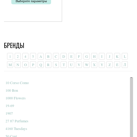
Выберите параметры
Этот
товар
имеет
несколько
вариаций.
Опции
БРЕНДЫ
можно
выбрать
на
1
2
4
5
A
B
C
D
E
F
G
H
I
J
K
L
странице
M
N
O
P
Q
R
S
T
U
V
W
X
Y
Z
É
Л
товара.
10 Corso Como
100 Bon
1000 Flowers
19-69
1907
27 87 Perfumes
4160 Tuesdays
50 Cent