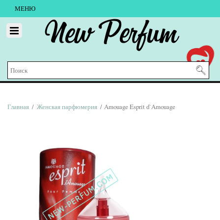
МЕНЮ
New Perfum
Главная
/
Женская парфюмерия
/ Amouage Esprit d`Amouage