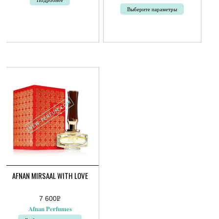
Выберите параметры
Этот
товар
имеет
несколько
вариаций.
Опции
можно
выбрать
на
странице
товара.
AFNAN MIRSAAL WITH LOVE
7 600
Р
УБ.
Afnan Perfumes