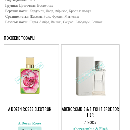
Группа:
Цветочные, Восточные
Верхние ноты:
Кардамон, Лавр, Абрикос, Красные ягоды
Средние ноты:
Жасмин, Роза, Фрезия, Магнолия
Базовые ноты:
Серая Амбра, Ваниль, Сандал, Лабданум, Бензоин
ПОХОЖИЕ ТОВАРЫ
A DOZEN ROSES ELECTRON
ABERCROMBIE & FITCH FIERCE FOR
HER
7 900
Р
A Dozen Roses
УБ.
Abercrombie & Fitch
Подробнее