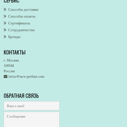
СЕРВИС
AllSaints
Alsayad
Способы доставки
Altaia
Способы оплаты
Alvarez Gomez
Сертификаты
Alviero Martini
Сотрудничество
Бренды
Alyson Oldoini
Alyssa Ashley
КОНТАКТЫ
American Eagle
Amirius
г. Москва
Amore Segreto
109548
Россия
Amorino
letter@new-perfum.com
Amouage
Amouroud
Amzan
ОБРАТНАЯ СВЯЗЬ
Anat Fritz
Andre D`Archer
Andrea Maack
Andree Putman