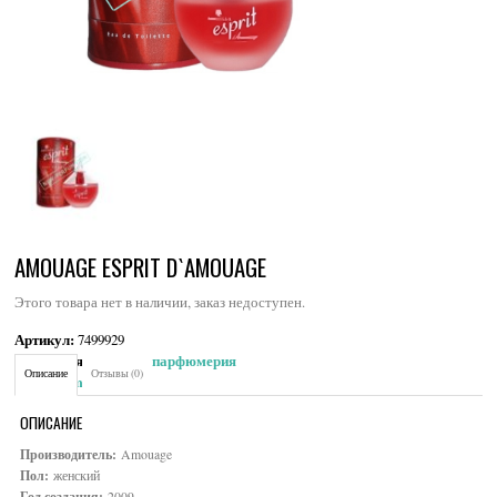
AMOUAGE ESPRIT D`AMOUAGE
Этого товара нет в наличии, заказ недоступен.
Артикул:
7499929
Категория:
Женская парфюмерия
Описание
Отзывы (0)
Brand:
Amouage
ОПИСАНИЕ
Производитель:
Amouage
Пол:
женский
Год создания:
2009