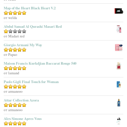
Adidas
Map of the Heart Black Heart V.2
Adolfo Dominguez
Оценка
от welda
5
из 5
Adrienne Vittadini
Abdul Samad Al Qurashi Masari Red
Aedes De Venustas
Aerin Lauder
Оценка
от Madari red
1
Aēsop
Giorgio Armani My Way
из
Aether
5
Оценка
от Papao
5
из 5
Affinessence
Maison Francis Kurkdjian Baccarat Rouge 540
Afnan Perfumes
Agatha Ruiz De La Prada
Оценка
от lamand
5
из 5
Agatho Parfum
Paolo Gigli Final Touch for Woman
Agent Provocateur
Оценка
от armanooo
5
из 5
Agnes B
Agonist
Attar Collection Azora
Ahjaar
Оценка
от armanooo
5
из 5
Aigner
Alex Simone Apres Vous
Aj Arabia (Widian)