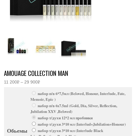
AMOUAGE COLLECTION MAN
11 200
Р
–
29 900
Р
Диапазон
УБ.
УБ.
цен:
набор п/в 6*7,5мл (Beloved, Honour, Interlude, Fate,
11
200руб.
Memoir, Epic )
–
набор п/в 6x7.5ml (Gold, Dia, Silver, Reflection,
29
Jubilation XXV ,Beloved)
900руб.
набор т/духи 12*2 мл пробники
набор т/духи 3*10 мл (Interlud+Jubilation+Honour)
Обьемы
набор т/духи 3*10 мл (Interlude Black