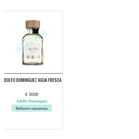
несколько
вариаций.
Опции
можно
выбрать
на
странице
товара.
ADOLFO DOMINGUEZ AGUA FRESCA
4 300
Р
УБ.
Adolfo Dominguez
Выберите параметры
Этот
товар
имеет
несколько