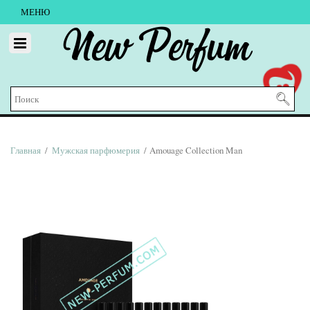
МЕНЮ
New Perfum
Главная
/
Мужская парфюмерия
/ Amouage Collection Man