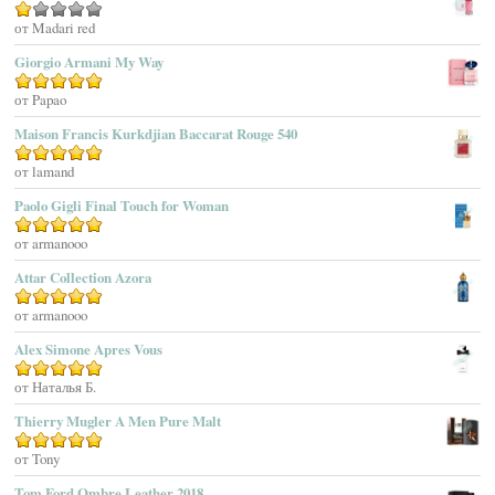
Aerin Lauder
Оценка
от Madari red
1
Aēsop
Giorgio Armani My Way
из
Aether
5
Оценка
от Papao
5
из 5
Affinessence
Maison Francis Kurkdjian Baccarat Rouge 540
Afnan Perfumes
Agatha Ruiz De La Prada
Оценка
от lamand
5
из 5
Agatho Parfum
Paolo Gigli Final Touch for Woman
Agent Provocateur
Оценка
от armanooo
5
из 5
Agnes B
Agonist
Attar Collection Azora
Ahjaar
Оценка
от armanooo
5
из 5
Aigner
Alex Simone Apres Vous
Aj Arabia (Widian)
Ajmal
Оценка
от Наталья Б.
5
из 5
Akaro Exclusive
Thierry Mugler A Men Pure Malt
Akro
Оценка
от Tony
5
из 5
Al Hamatt
Tom Ford Ombre Leather 2018
Al Haramain