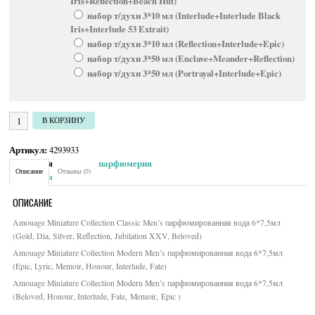
Iris+Reflection+Beach Hut)
набор т/духи 3*10 мл (Interlude+Interlude Black
Iris+Interlude 53 Extrait)
набор т/духи 3*10 мл (Reflection+Interlude+Epic)
набор т/духи 3*50 мл (Enclave+Meander+Reflection)
набор т/духи 3*50 мл (Portrayal+Interlude+Epic)
Количество товара Amouage Collection Man
В КОРЗИНУ
Артикул:
4293933
Категория:
Мужская парфюмерия
Описание
Отзывы (0)
Brand:
Amouage
ОПИСАНИЕ
Amouage Miniature Collection Classic Men’s парфюмированная вода 6*7,5мл
(Gold, Dia, Silver, Reflection, Jubilation XXV, Beloved)
Amouage Miniature Collection Modern Men’s парфюмированная вода 6*7,5мл
(Epic, Lyric, Memoir, Honour, Interlude, Fate)
Amouage Miniature Collection Modern Men’s парфюмированная вода 6*7,5мл
(Beloved, Honour, Interlude, Fate, Memoir, Epic )