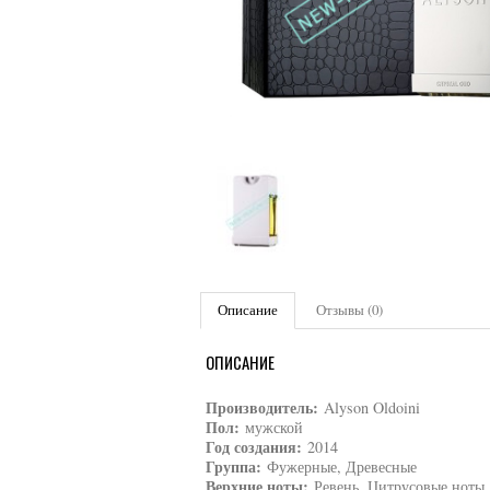
Описание
Отзывы (0)
ОПИСАНИЕ
Производитель:
Alyson Oldoini
Пол:
мужской
Год создания:
2014
Группа:
Фужерные, Древесные
Верхние ноты:
Ревень, Цитрусовые ноты