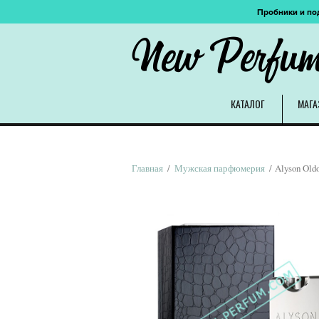
Пробники и по
New Perfu
КАТАЛОГ
МАГА
Главная
/
Мужская парфюмерия
/ Alyson Oldo