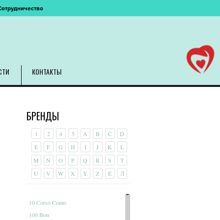
Сотрудничество
СТИ
КОНТАКТЫ
БРЕНДЫ
1
2
4
5
A
B
C
D
E
F
G
H
I
J
K
L
M
N
O
P
Q
R
S
T
U
V
W
X
Y
Z
É
Л
10 Corso Como
100 Bon