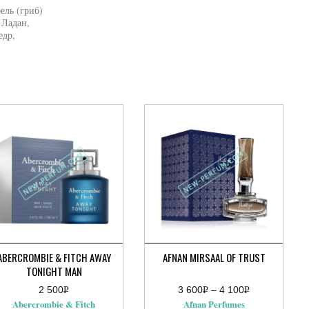
ель (гриб)
 Ладан,
едр,
ABERCROMBIE & FITCH AWAY
AFNAN MIRSAAL OF TRUST
TONIGHT MAN
2 500
Р
3 600
Р
–
4 100
Р
Диапазон
УБ.
УБ.
УБ.
Abercrombie & Fitch
Afnan Perfumes
цен: