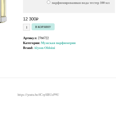
парфюмированная вода тестер 100 мл
12 300
Р
УБ.
Количество товара Alyson Oldoini Crystal Oud
В КОРЗИНУ
Артикул:
2766722
Категория:
Мужская парфюмерия
Brand:
Alyson Oldoini
https://youtu.be/fCoySBUeP9U