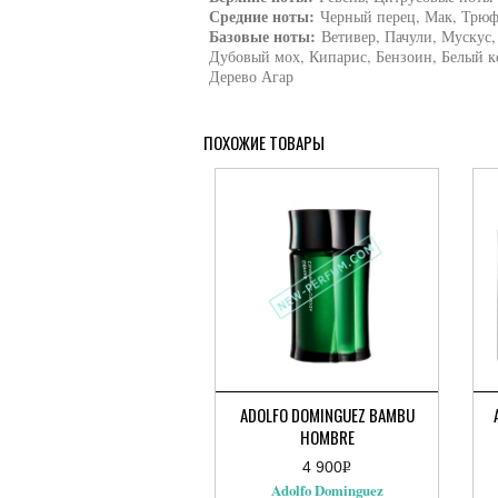
Средние ноты:
Черный перец, Мак, Трюф
Базовые ноты:
Ветивер, Пачули, Мускус,
Дубовый мох, Кипарис, Бензоин, Белый к
Дерево Агар
ПОХОЖИЕ ТОВАРЫ
ADOLFO DOMINGUEZ BAMBU
HOMBRE
4 900
Р
УБ.
Adolfo Dominguez