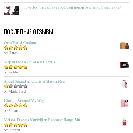
Acqua Di Genova
Flowerbomb празднует юбилей новой рекламной кампанией
Acqua Di Monaco
Acqua Di Parma
Acqua Di Portofino
ПОСЛЕДНИЕ ОТЗЫВЫ
Acqua Di Sardegna
Acqua Di Stresa
Orto Parisi Cuoium
Adam Levine
Оценка
от Илья
5
из 5
Adamo Parfum
Adidas
Map of the Heart Black Heart V.2
Adolfo Dominguez
Оценка
от welda
5
из 5
Adrienne Vittadini
Abdul Samad Al Qurashi Masari Red
Aedes De Venustas
Aerin Lauder
Оценка
от Madari red
1
Aēsop
Giorgio Armani My Way
из
Aether
5
Оценка
от Papao
5
из 5
Affinessence
Maison Francis Kurkdjian Baccarat Rouge 540
Afnan Perfumes
Agatha Ruiz De La Prada
Оценка
от lamand
5
из 5