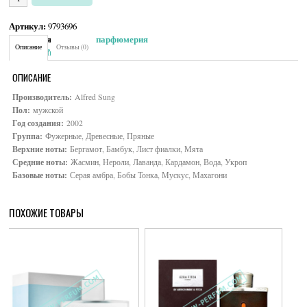
Артикул:
9793696
Категория:
Мужская парфюмерия
Описание
Отзывы (0)
Brand:
Alfred Sung
ОПИСАНИЕ
Производитель:
Alfred Sung
Пол:
мужской
Год создания:
2002
Группа:
Фужерные, Древесные, Пряные
Верхние ноты:
Бергамот, Бамбук, Лист фиалки, Мята
Средние ноты:
Жасмин, Нероли, Лаванда, Кардамон, Вода, Укроп
Базовые ноты:
Серая амбра, Бобы Тонка, Мускус, Махагони
ПОХОЖИЕ ТОВАРЫ