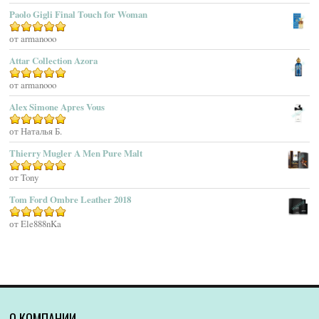
Agatho Parfum
Paolo Gigli Final Touch for Woman
Agent Provocateur
Оценка
от armanooo
5
из 5
Agnes B
Agonist
Attar Collection Azora
Ahjaar
Оценка
от armanooo
5
из 5
Aigner
Alex Simone Apres Vous
Aj Arabia (Widian)
Ajmal
Оценка
от Наталья Б.
5
из 5
Akaro Exclusive
Thierry Mugler A Men Pure Malt
Akro
Оценка
от Tony
5
из 5
Al Hamatt
Tom Ford Ombre Leather 2018
Al Haramain
Al-Jazeera
Оценка
от Ele888nKa
5
из 5
Alaïa Paris
Alain Delon
Alessandro Dell Acqua
Alex Simone
Alexa Lixfeld
О КОМПАНИИ