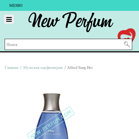
МЕНЮ
New Perfum
Главная
/
Мужская парфюмерия
/ Alfred Sung Hei