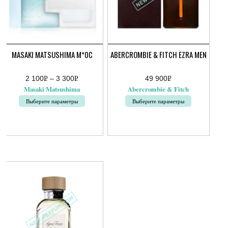
MASAKI MATSUSHIMA М*0C
ABERCROMBIE & FITCH EZRA MEN
2 100
Р
–
3 300
Р
49 900
Р
Диапазон
УБ.
УБ.
УБ.
Masaki Matsushima
Abercrombie & Fitch
цен:
2
Выберите параметры
Выберите параметры
100руб.
–
Этот
Этот
3
товар
товар
300руб.
имеет
имеет
несколько
несколько
вариаций.
вариаций.
Опции
Опции
можно
можно
выбрать
выбрать
на
на
странице
странице
товара.
товара.