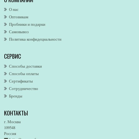
Alexander McQueen
О нас
Alexandre. J
Оптовикам
Alford & Hoff
Пробники и подарки
Alfred Dunhill
Самовывоз
Alfred Ritchy
Политика конфидециальности
Alfred Sung
Alghabra Parfums
СЕРВИС
AllSaints
Alsayad
Способы доставки
Altaia
Способы оплаты
Alvarez Gomez
Сертификаты
Alviero Martini
Сотрудничество
Бренды
Alyson Oldoini
Alyssa Ashley
КОНТАКТЫ
American Eagle
Amirius
г. Москва
Amore Segreto
109548
Россия
Amorino