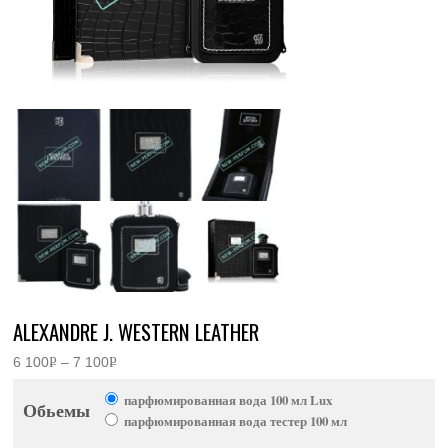
ALEXANDRE J. WESTERN LEATHER
6 100
Р
–
7 100
Р
Диапазон
УБ.
УБ.
цен:
парфюмированная вода 100 мл Lux
6
Обьемы
100руб.
парфюмированная вода тестер 100 мл
–
7