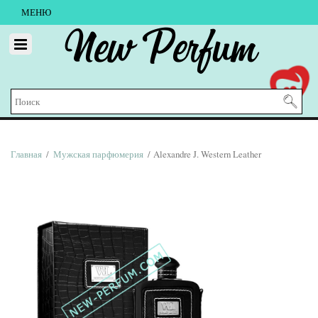
МЕНЮ
New Perfum
Главная
/
Мужская парфюмерия
/ Alexandre J. Western Leather