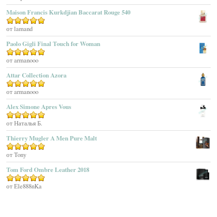
Affinessence
Maison Francis Kurkdjian Baccarat Rouge 540
Afnan Perfumes
Agatha Ruiz De La Prada
Оценка
от lamand
5
из 5
Agatho Parfum
Paolo Gigli Final Touch for Woman
Agent Provocateur
Оценка
от armanooo
5
из 5
Agnes B
Agonist
Attar Collection Azora
Ahjaar
Оценка
от armanooo
5
из 5
Aigner
Alex Simone Apres Vous
Aj Arabia (Widian)
Ajmal
Оценка
от Наталья Б.
5
из 5
Akaro Exclusive
Thierry Mugler A Men Pure Malt
Akro
Оценка
от Tony
5
из 5
Al Hamatt
Tom Ford Ombre Leather 2018
Al Haramain
Al-Jazeera
Оценка
от Ele888nKa
5
из 5
Alaïa Paris
Alain Delon