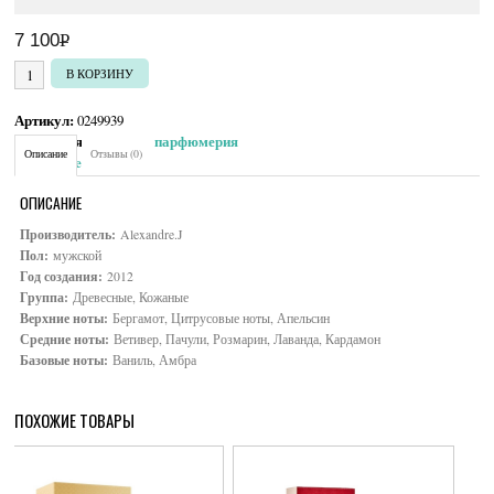
100руб.
7 100
Р
УБ.
Количество товара Alexandre J. Western Leather
В КОРЗИНУ
Артикул:
0249939
Категория:
Мужская парфюмерия
Описание
Отзывы (0)
Brand:
Alexandre. J
ОПИСАНИЕ
Производитель:
Alexandre.J
Пол:
мужской
Год создания:
2012
Группа:
Древесные, Кожаные
Верхние ноты:
Бергамот, Цитрусовые ноты, Апельсин
Средние ноты:
Ветивер, Пачули, Розмарин, Лаванда, Кардамон
Базовые ноты:
Ваниль, Амбра
ПОХОЖИЕ ТОВАРЫ