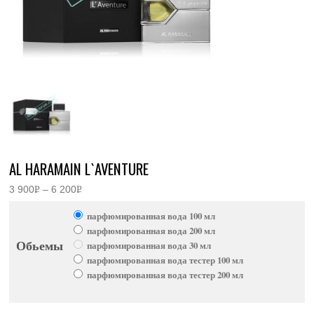
AL HARAMAIN L`AVENTURE
3 900
Р
–
6 200
Р
Диапазон
УБ.
УБ.
цен:
парфюмированная вода 100 мл
3
900руб.
парфюмированная вода 200 мл
–
Обьемы
парфюмированная вода 30 мл
6
200руб.
парфюмированная вода тестер 100 мл
парфюмированная вода тестер 200 мл