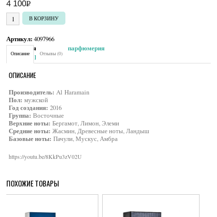
4 100
Р
УБ.
Количество товара Al Haramain L`aventure
В КОРЗИНУ
Артикул:
4097966
Категория:
Мужская парфюмерия
Описание
Отзывы (0)
Brand:
Al Haramain
ОПИСАНИЕ
Производитель:
Al Haramain
Пол:
мужской
Год создания:
2016
Группа:
Восточные
Верхние ноты:
Бергамот, Лимон, Элеми
Средние ноты:
Жасмин, Древесные ноты, Ландыш
Базовые ноты:
Пачули, Мускус, Амбра
https://youtu.be/8KkPu3zV02U
ПОХОЖИЕ ТОВАРЫ