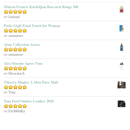
Maison Francis Kurkdjian Baccarat Rouge 540
Afnan Perfumes
Agatha Ruiz De La Prada
Оценка
от lamand
5
из 5
Agatho Parfum
Paolo Gigli Final Touch for Woman
Agent Provocateur
Оценка
от armanooo
5
из 5
Agnes B
Agonist
Attar Collection Azora
Ahjaar
Оценка
от armanooo
5
из 5
Aigner
Alex Simone Apres Vous
Aj Arabia (Widian)
Ajmal
Оценка
от Наталья Б.
5
из 5
Akaro Exclusive
Thierry Mugler A Men Pure Malt
Akro
Оценка
от Tony
5
из 5
Al Hamatt
Tom Ford Ombre Leather 2018
Al Haramain
Al-Jazeera
Оценка
от Ele888nKa
5
из 5
Alaïa Paris
Alain Delon