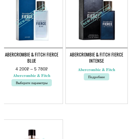
ABERCROMBIE & FITCH FIERCE
ABERCROMBIE & FITCH FIERCE
BLUE
INTENSE
4 200
Р
–
5 780
Р
Abercrombie & Fitch
Диапазон
УБ.
УБ.
Abercrombie & Fitch
Подробнее
цен:
4
Выберите параметры
200руб.
–
Этот
5
товар
780руб.
имеет
несколько
вариаций.
Опции
можно
выбрать
на