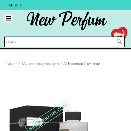
МЕНЮ
New Perfum
Главная
/
Мужская парфюмерия
/ Al Haramain L`aventure