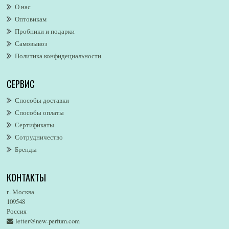
О нас
Alexandre. J
Оптовикам
Alford & Hoff
Пробники и подарки
Alfred Dunhill
Самовывоз
Alfred Ritchy
Политика конфидециальности
Alfred Sung
Alghabra Parfums
СЕРВИС
AllSaints
Alsayad
Способы доставки
Altaia
Способы оплаты
Alvarez Gomez
Сертификаты
Alviero Martini
Сотрудничество
Бренды
Alyson Oldoini
Alyssa Ashley
КОНТАКТЫ
American Eagle
Amirius
г. Москва
Amore Segreto
109548
Россия
Amorino
letter@new-perfum.com
Amouage