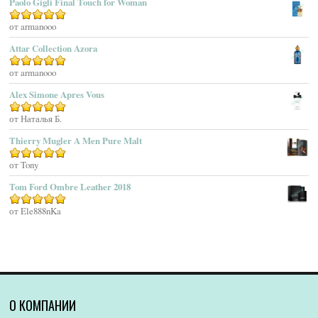
Paolo Gigli Final Touch for Woman
Agent Provocateur
Оценка
от armanooo
5
из 5
Agnes B
Agonist
Attar Collection Azora
Ahjaar
Оценка
от armanooo
5
из 5
Aigner
Alex Simone Apres Vous
Aj Arabia (Widian)
Ajmal
Оценка
от Наталья Б.
5
из 5
Akaro Exclusive
Thierry Mugler A Men Pure Malt
Akro
Оценка
от Tony
5
из 5
Al Hamatt
Tom Ford Ombre Leather 2018
Al Haramain
Al-Jazeera
Оценка
от Ele888nKa
5
из 5
Alaïa Paris
Alain Delon
Alessandro Dell Acqua
Alex Simone
Alexa Lixfeld
О КОМПАНИИ
Alexander McQueen