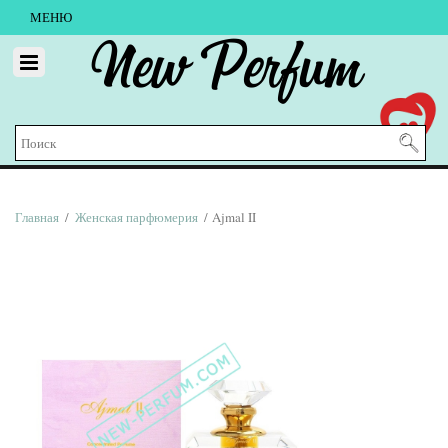
МЕНЮ
New Perfum
Главная
/
Женская парфюмерия
/ Ajmal II