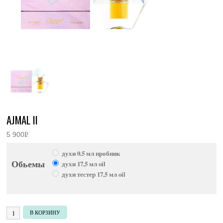
AJMAL II
5 900
Р
УБ.
духи 0.5 мл пробник
Обьемы
духи 17,5 мл oil
духи тестер 17,5 мл oil
Количество товара Ajmal II
В КОРЗИНУ