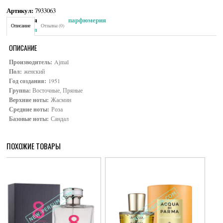
Артикул:
7933063
Категория:
Женская парфюмерия
Описание
Отзывы (0)
Brand:
Ajmal
ОПИСАНИЕ
Производитель:
Ajmal
Пол:
женский
Год создания:
1951
Группа:
Восточные, Пряные
Верхние ноты:
Жасмин
Средние ноты:
Роза
Базовые ноты:
Сандал
ПОХОЖИЕ ТОВАРЫ