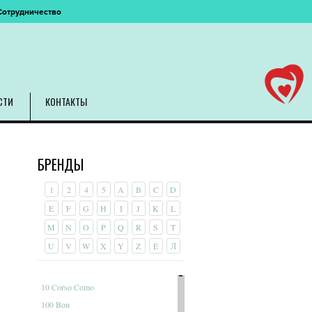
Сотрудничество
СТИ
КОНТАКТЫ
БРЕНДЫ
1
2
4
5
A
B
C
D
E
F
G
H
I
J
K
L
M
N
O
P
Q
R
S
T
U
V
W
X
Y
Z
É
Л
10 Corso Como
100 Bon