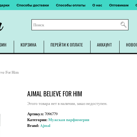
дарки
Способы доставки
Способы оплаты
О нас
Оптовикам
m
ЗИН
КОРЗИНА
ПЕРЕЙТИ К ОПЛАТЕ
АККАУНТ
НОВО
eve For Him
AJMAL BELIEVE FOR HIM
Этого товара нет в наличии, заказ недоступен.
Артикул:
7096779
Категория:
Мужская парфюмерия
Brand:
Ajmal