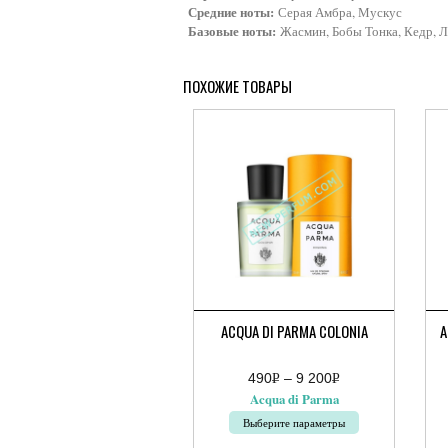
Средние ноты:
Серая Амбра, Мускус
Базовые ноты:
Жасмин, Бобы Тонка, Кедр, Л
ПОХОЖИЕ ТОВАРЫ
ACQUA DI PARMA COLONIA
A
490
Р
–
9 200
Р
Диапазон
УБ.
УБ.
Acqua di Parma
цен:
490руб.
Выберите параметры
–
9