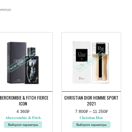
аванда
BERCROMBIE & FITCH FIERCE
CHRISTIAN DIOR HOMME SPORT
ICON
2021
4 360
Р
7 800
Р
–
11 250
Р
Диапазон
УБ.
УБ.
УБ.
Abercrombie & Fitch
Christian Dior
цен:
7
Выберите параметры
Выберите параметры
800руб.
–