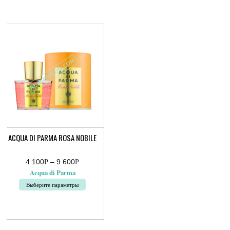
несколько
вариаций.
Опции
можно
выбрать
на
странице
товара.
ACQUA DI PARMA ROSA NOBILE
4 100
Р
–
9 600
Р
Диапазон
УБ.
УБ.
Acqua di Parma
цен:
4
Выберите параметры
100руб.
–
Этот
9
товар
600руб.
имеет
несколько