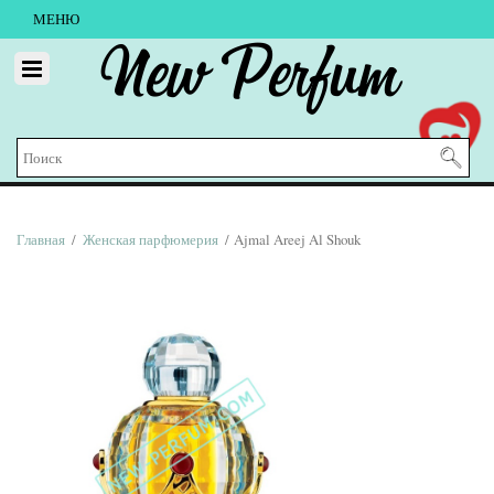
МЕНЮ
New Perfum
Главная
/
Женская парфюмерия
/ Ajmal Areej Al Shouk