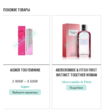
ПОХОЖИЕ ТОВАРЫ
AIGNER TOO FEMININE
ABERCROMBIE & FITCH FIRST
INSTINCT TOGETHER WOMAN
2 800
Р
–
3 500
Р
Abercrombie & Fitch
Диапазон
УБ.
УБ.
Aigner
Подробнее
цен:
2
Выберите параметры
800руб.
–
Этот
3
товар
500руб.
имеет