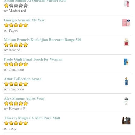
Abdul Samad Al Qurashi Masari Red
Aedes De Venustas
Aerin Lauder
Оценка
от Madari red
1
Aēsop
Giorgio Armani My Way
из
Aether
5
Оценка
от Papao
5
из 5
Affinessence
Maison Francis Kurkdjian Baccarat Rouge 540
Afnan Perfumes
Agatha Ruiz De La Prada
Оценка
от lamand
5
из 5
Agatho Parfum
Paolo Gigli Final Touch for Woman
Agent Provocateur
Оценка
от armanooo
5
из 5
Agnes B
Agonist
Attar Collection Azora
Ahjaar
Оценка
от armanooo
5
из 5
Aigner
Alex Simone Apres Vous
Aj Arabia (Widian)
Ajmal
Оценка
от Наталья Б.
5
из 5
Akaro Exclusive
Thierry Mugler A Men Pure Malt
Akro
Оценка
от Tony
5
из 5
Al Hamatt