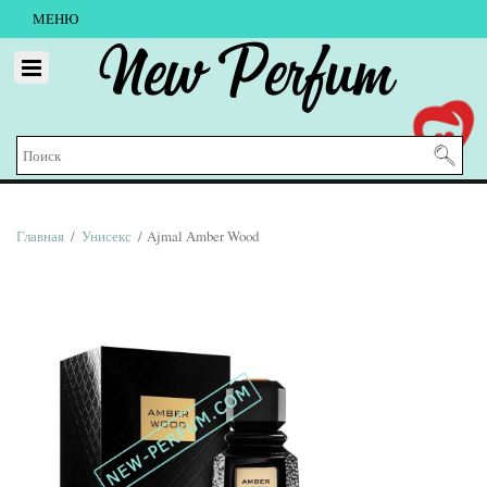
МЕНЮ
New Perfum
Главная
/
Унисекс
/ Ajmal Amber Wood