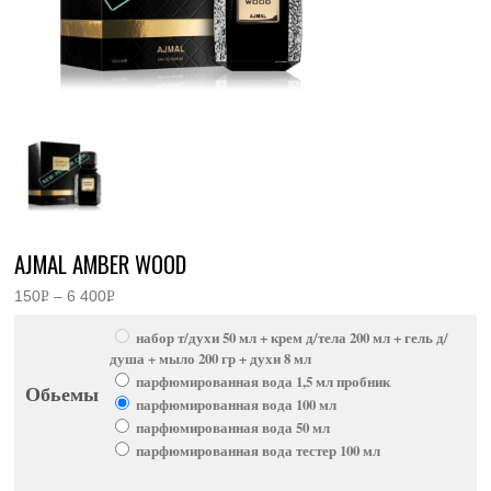
AJMAL AMBER WOOD
150
Р
–
6 400
Р
Диапазон
УБ.
УБ.
цен:
набор т/духи 50 мл + крем д/тела 200 мл + гель д/
150руб.
–
душа + мыло 200 гр + духи 8 мл
6
парфюмированная вода 1,5 мл пробник
400руб.
Обьемы
парфюмированная вода 100 мл
парфюмированная вода 50 мл
парфюмированная вода тестер 100 мл