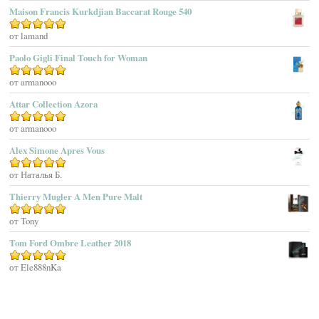
Maison Francis Kurkdjian Baccarat Rouge 540
Afnan Perfumes
Agatha Ruiz De La Prada
Оценка
от lamand
5
из 5
Agatho Parfum
Paolo Gigli Final Touch for Woman
Agent Provocateur
Оценка
от armanooo
5
из 5
Agnes B
Agonist
Attar Collection Azora
Ahjaar
Оценка
от armanooo
5
из 5
Aigner
Alex Simone Apres Vous
Aj Arabia (Widian)
Ajmal
Оценка
от Наталья Б.
5
из 5
Akaro Exclusive
Thierry Mugler A Men Pure Malt
Akro
Оценка
от Tony
5
из 5
Al Hamatt
Tom Ford Ombre Leather 2018
Al Haramain
Al-Jazeera
Оценка
от Ele888nKa
5
из 5
Alaïa Paris
Alain Delon
Alessandro Dell Acqua