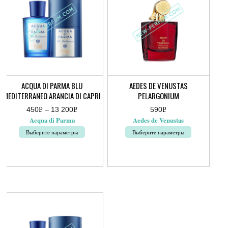
ACQUA DI PARMA BLU
AEDES DE VENUSTAS
MEDITERRANEO ARANCIA DI CAPRI
PELARGONIUM
450
Р
–
13 200
Р
590
Р
Диапазон
УБ.
УБ.
УБ.
Acqua di Parma
Aedes de Venustas
цен:
450руб.
Выберите параметры
Выберите параметры
–
13
Этот
Этот
200руб.
товар
товар
имеет
имеет
несколько
несколько
вариаций.
вариаций.
Опции
Опции
можно
можно
выбрать
выбрать
на
на