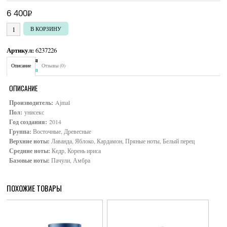
6 400
Р
УБ.
Количество товара Ajmal Amber Wood
В КОРЗИНУ
Артикул:
6237226
Категория:
Унисекс
Описание
Отзывы (0)
Brand:
Ajmal
ОПИСАНИЕ
Производитель:
Ajmal
Пол:
унисекс
Год создания:
2014
Группа:
Восточные, Древесные
Верхние ноты:
Лаванда, Яблоко, Кардамон, Пряные ноты, Белый перец
Средние ноты:
Кедр, Корень ириса
Базовые ноты:
Пачули, Амбра
ПОХОЖИЕ ТОВАРЫ