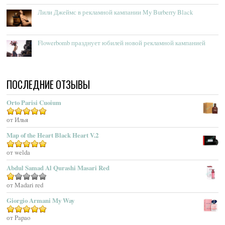
Acqua Delle Langhe
Лили Джеймс в рекламной кампании My Burberry Black
Acqua Dell’Elba
Acqua Di Genova
Flowerbomb празднует юбилей новой рекламной кампанией
Acqua Di Monaco
Acqua Di Parma
Acqua Di Portofino
ПОСЛЕДНИЕ ОТЗЫВЫ
Acqua Di Sardegna
Acqua Di Stresa
Orto Parisi Cuoium
Adam Levine
Оценка
от Илья
5
из 5
Adamo Parfum
Adidas
Map of the Heart Black Heart V.2
Adolfo Dominguez
Оценка
от welda
5
из 5
Adrienne Vittadini
Abdul Samad Al Qurashi Masari Red
Aedes De Venustas
Aerin Lauder
Оценка
от Madari red
1
Aēsop
Giorgio Armani My Way
из
Aether
5
Оценка
от Papao
5
из 5
Affinessence