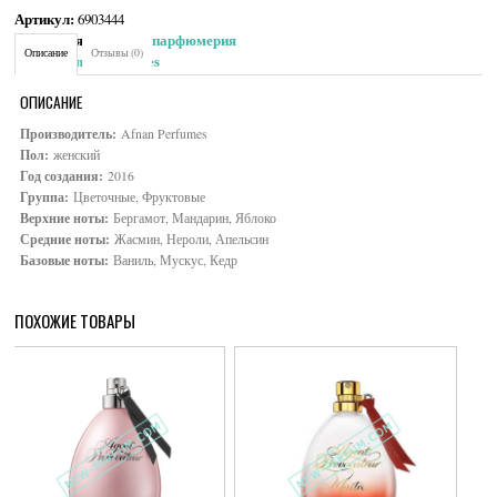
Артикул:
6903444
Категория:
Женская парфюмерия
Описание
Отзывы (0)
Brand:
Afnan Perfumes
ОПИСАНИЕ
Производитель:
Afnan Perfumes
Пол:
женский
Год создания:
2016
Группа:
Цветочные, Фруктовые
Верхние ноты:
Бергамот, Мандарин, Яблоко
Средние ноты:
Жасмин, Нероли, Апельсин
Базовые ноты:
Ваниль, Мускус, Кедр
ПОХОЖИЕ ТОВАРЫ