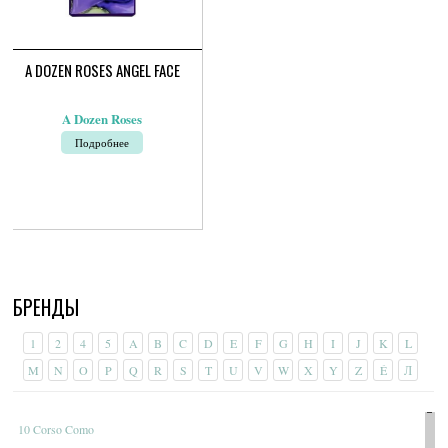
A DOZEN ROSES ANGEL FACE
A Dozen Roses
Подробнее
БРЕНДЫ
1
2
4
5
A
B
C
D
E
F
G
H
I
J
K
L
M
N
O
P
Q
R
S
T
U
V
W
X
Y
Z
É
Л
10 Corso Como