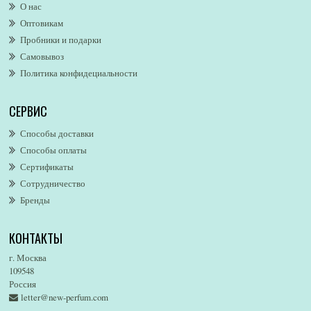
О нас
Alexandre. J
Оптовикам
Alford & Hoff
Пробники и подарки
Alfred Dunhill
Самовывоз
Alfred Ritchy
Политика конфидециальности
Alfred Sung
Alghabra Parfums
СЕРВИС
AllSaints
Alsayad
Способы доставки
Altaia
Способы оплаты
Alvarez Gomez
Сертификаты
Alviero Martini
Сотрудничество
Бренды
Alyson Oldoini
Alyssa Ashley
КОНТАКТЫ
American Eagle
Amirius
г. Москва
Amore Segreto
109548
Россия
Amorino
letter@new-perfum.com
Amouage