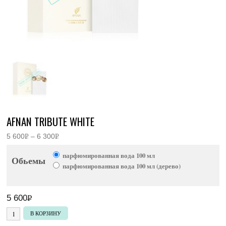
AFNAN TRIBUTE WHITE
5 600
Р
–
6 300
Р
Диапазон
УБ.
УБ.
цен:
парфюмированная вода 100 мл
5
Обьемы
600руб.
парфюмированная вода 100 мл (дерево)
–
6
300руб.
5 600
Р
УБ.
Количество товара Afnan Tribute White
В КОРЗИНУ