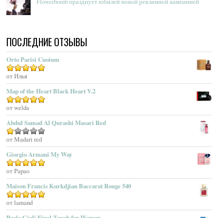
Flowerbomb празднует юбилей новой рекламной кампанией
Acqua Di Monaco
Acqua Di Parma
Acqua Di Portofino
ПОСЛЕДНИЕ ОТЗЫВЫ
Acqua Di Sardegna
Acqua Di Stresa
Orto Parisi Cuoium
Adam Levine
Оценка
от Илья
5
из 5
Adamo Parfum
Adidas
Map of the Heart Black Heart V.2
Adolfo Dominguez
Оценка
от welda
5
из 5
Adrienne Vittadini
Abdul Samad Al Qurashi Masari Red
Aedes De Venustas
Aerin Lauder
Оценка
от Madari red
1
Aēsop
Giorgio Armani My Way
из
Aether
5
Оценка
от Papao
5
из 5
Affinessence
Maison Francis Kurkdjian Baccarat Rouge 540
Afnan Perfumes
Agatha Ruiz De La Prada
Оценка
от lamand
5
из 5
Agatho Parfum
Paolo Gigli Final Touch for Woman