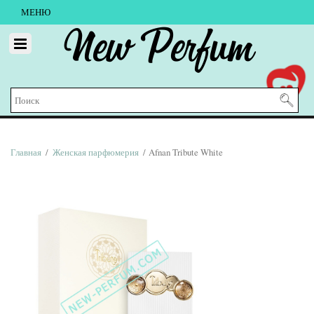
МЕНЮ
New Perfum
Главная
/
Женская парфюмерия
/ Afnan Tribute White