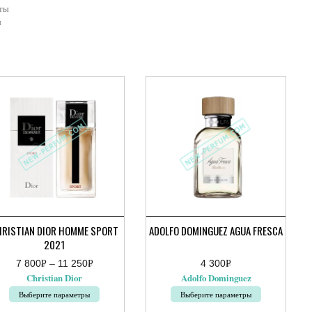
ты
ы
HRISTIAN DIOR HOMME SPORT
ADOLFO DOMINGUEZ AGUA FRESCA
2021
7 800
Р
–
11 250
Р
4 300
Р
апазон
УБ.
УБ.
УБ.
Christian Dior
Adolfo Dominguez
:
Выберите параметры
Выберите параметры
руб.