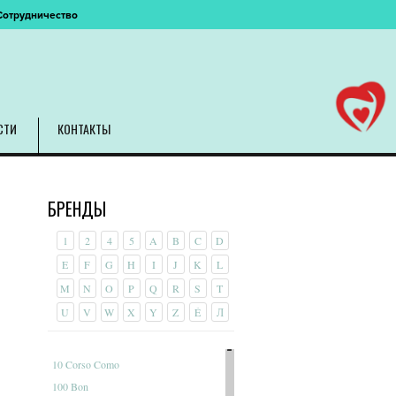
Сотрудничество
СТИ
КОНТАКТЫ
БРЕНДЫ
1
2
4
5
A
B
C
D
E
F
G
H
I
J
K
L
M
N
O
P
Q
R
S
T
U
V
W
X
Y
Z
É
Л
10 Corso Como
100 Bon