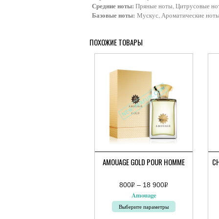
Средние ноты:
Пряные ноты, Цитрусовые но
Базовые ноты:
Мускус, Ароматические нот
ПОХОЖИЕ ТОВАРЫ
AMOUAGE GOLD POUR HOMME
C
800
Р
–
18 900
Р
Диапазон
Ди
УБ.
УБ.
Amouage
цен:
цен
800руб.
7
Выберите параметры
–
800
18
–