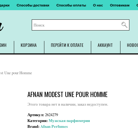
дарки
Способы доставки
Способы оплаты
О нас
Оптовикам
m
ЗИН
КОРЗИНА
ПЕРЕЙТИ К ОПЛАТЕ
АККАУНТ
НОВО
st Une pour Homme
AFNAN MODEST UNE POUR HOMME
Этого товара нет в наличии, заказ недоступен.
Артикул:
2624279
Категория:
Мужская парфюмерия
Brand:
Afnan Perfumes