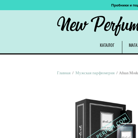
Пробники и по
New Perfu
КАТАЛОГ
МАГА
Главная
/
Мужская парфюмерия
/ Afnan Mode