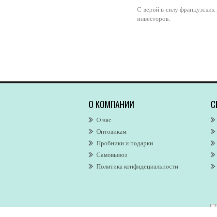
С верой в силу французских
инвесторов.
О КОМПАНИИ
С
О нас
Оптовикам
Пробники и подарки
Самовывоз
Политика конфидециальности