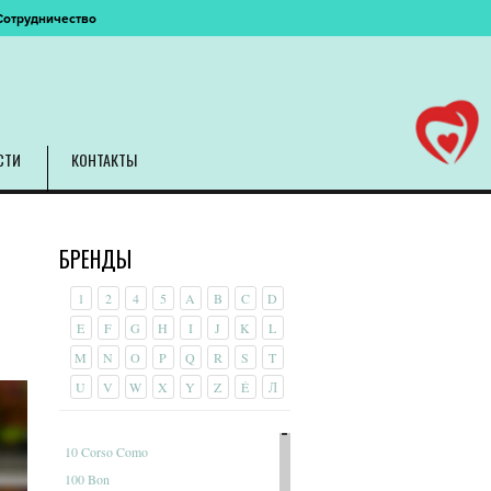
Сотрудничество
СТИ
КОНТАКТЫ
БРЕНДЫ
1
2
4
5
A
B
C
D
E
F
G
H
I
J
K
L
M
N
O
P
Q
R
S
T
U
V
W
X
Y
Z
É
Л
10 Corso Como
100 Bon