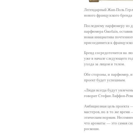
Легендарный Жан-Поль Герле
нового французского бренда 
Последнему парфюмеру из дин
парфюмера Guerlain, остави
новая инициатива почтенного
присоединится к французском
Бренд сосредоточится на лю
уже в начале следующего год
ухода за лицом и телом.
Обе стороны, и парфюмер, и
проект будет успешным.
«Люди всегда будут увлечен
говорит Стефан Лаффон-Реве
Амбициозная цель проекта —
мастеров, но в то же время 
этическим нормам. Несомнен
что ароматы — это самая сил
роскоши.