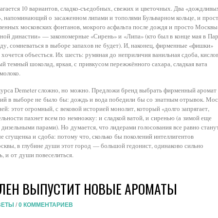
агается 10 вариантов, сладко-съедобных
, свежих и цветочных. Два «дождливы
», напоминающий о засаженном липами и тополями Бульварном кольце, и прос
енных московских фонтанов, мокрого асфальта после дождя и просто Москвы
чной династии» — закономерные «Сирень» и «Липа» (кто был в конце мая в Па
ду, сомневаться в выборе запахов не будет). И, наконец, фирменные «фишки»
хочется объесться. Их шесть: румяная до неприличия ванильная сдоба, кисло
ый темный шоколад, яркая, с привкусом пережжённого сахара, сладкая вата
 молоко.
курса Demeter сложно, но можно. Предложи бренд выбрать фирменный аромат
ний в выборе не было бы: дождь и вода победили бы со знатным отрывок. Мос
ней: этот огромный, с вековой историей монолит, который «долго запрягает,
ельности пахнет всем по немножку: и сладкой ватой, и сиренью (а зимой еще
дизельными парами). Но думается, что лидерами голосования все равно стану
е сгущенка и сдоба: потому что, сколько бы поколений интеллигентов
осквы, в глубине души этот город — большой гедонист, одинаково сильно
 и от души повеселиться.
РЛЕН ВЫПУСТИТ НОВЫЕ АРОМАТЫ
ВЕТЫ
/
0 КОММЕНТАРИЕВ