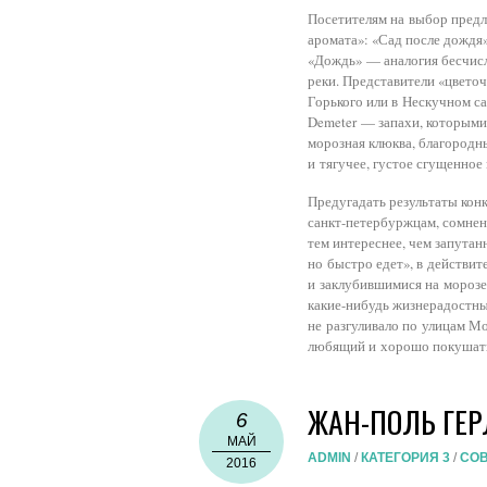
Посетителям на выбор предл
аромата»: «Сад после дождя
«Дождь» — аналогия бесчисл
реки. Представители «цвето
Горького или в Нескучном са
Demeter — запахи, которыми 
морозн
ая клюква, благородн
и тягучее, густое сгущенное
Предугадать результаты кон
санкт-петербуржц
ам, сомне
тем интереснее, чем запутан
но быстро едет», в действит
и заклубившимися на морозе 
какие-нибудь жизнерадостны
не разгуливало по улицам М
любящий и хорошо покушать,
ЖАН-ПОЛЬ ГЕ
6
МАЙ
ADMIN
/
КАТЕГОРИЯ 3
/
СО
2016