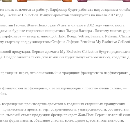
н вновь возьмется за работу. Парфюмер будет работать над созданием линей
My Exclusive Collection. Выпуск ароматов планируется на начало 2017 года.
астии Герлен, Жану-Полю , уже 79 лет, и он еще в 2002 году ушел с поста
в дом на бурные творческие инициативы Тьерри Вассера . Поэтому многих уди
 парфюмера — автор композиций Habit Rouge, Vétiver, Samsara, Nahema, Chama
у стартапу под руководством Стефана Лаффон-Ревейака My Exclusive Collecti
ксовой продукции. Первые ароматы My Exclusive Collection будут представле
а. Предполагается также, что компания будет выпускать косметику, средства д
 президент, верят, что основанный на традициях французского парфюмерного 
ы французской парфюмерией, и ее международный престиж очень силен», —
йак.
 возрождение производства ароматов в традициях старинных французских
— привнесение в ароматы черт современности: универсальности, соответствия
но, высокий смысл продукции бренда придаст Жан-Поль Герлен, который счит
ьная форма памяти, обещание счастья, воплощение красоты, элегантности,