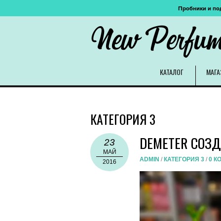
Пробники и по
New Perfu
КАТАЛОГ
МАГА
КАТЕГОРИЯ 3
DEMETER СОЗ
23
МАЙ
ADMIN
/
КАТЕГОРИЯ 3
/
0 К
2016