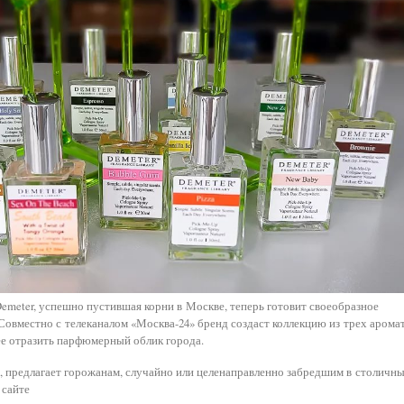
meter, успешно пустившая корни в Москве, теперь готовит своеобразное
Совместно с телеканалом «Москва-24» бренд создаст коллекцию из трех аромат
е отразить парфюмерный облик города.
, предлагает горожанам, случайно или целенаправленно забредшим в столичн
 сайте