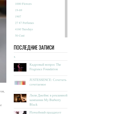
1000 Flowers
19-69
1907
27 87 Perfumes
4160 Tuesdays
50 Cent
A Dozen Roses
ПОСЛЕДНИЕ ЗАПИСИ
A Lab On Fire
Abaco Paris
x
Abdul Samad Al Qurashi
Кадровый вопрос The
Abercrombie & Fitch
Fragrance Foundation
Absolument Parfumeur
JUSTESSENCE: Сочетать
Acca Kappa
сочетаемое
Accendis
ов,
Acqua Delle Langhe
Лили Джеймс в рекламной
Acqua Dell’Elba
кампании My Burberry
Black
ые
Acqua Di Genova
Acqua Di Monaco
Flowerbomb празднует