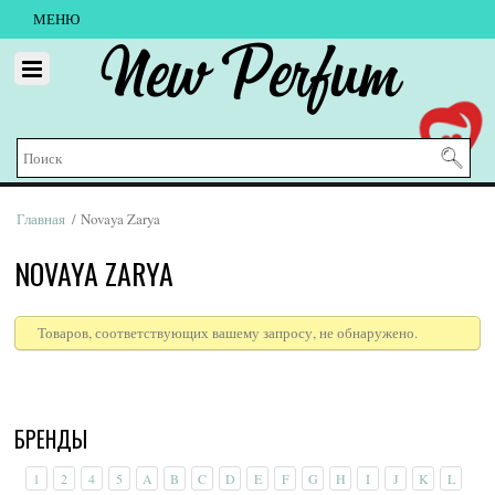
МЕНЮ
New Perfum
Главная
/ Novaya Zarya
NOVAYA ZARYA
Товаров, соответствующих вашему запросу, не обнаружено.
БРЕНДЫ
1
2
4
5
A
B
C
D
E
F
G
H
I
J
K
L