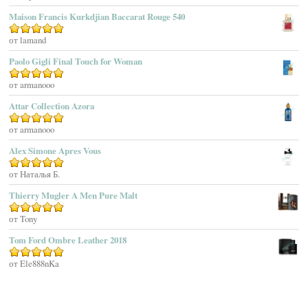
Maison Francis Kurkdjian Baccarat Rouge 540
Afnan Perfumes
Agatha Ruiz De La Prada
Оценка
от lamand
5
из 5
Agatho Parfum
Paolo Gigli Final Touch for Woman
Agent Provocateur
Оценка
от armanooo
5
из 5
Agnes B
Agonist
Attar Collection Azora
Ahjaar
Оценка
от armanooo
5
из 5
Aigner
Alex Simone Apres Vous
Aj Arabia (Widian)
Ajmal
Оценка
от Наталья Б.
5
из 5
Akaro Exclusive
Thierry Mugler A Men Pure Malt
Akro
Оценка
от Tony
5
из 5
Al Hamatt
Tom Ford Ombre Leather 2018
Al Haramain
Al-Jazeera
Оценка
от Ele888nKa
5
из 5
Alaïa Paris
Alain Delon