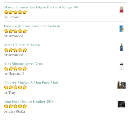
Maison Francis Kurkdjian Baccarat Rouge 540
Afnan Perfumes
Agatha Ruiz De La Prada
Оценка
от lamand
5
из 5
Agatho Parfum
Paolo Gigli Final Touch for Woman
Agent Provocateur
Оценка
от armanooo
5
из 5
Agnes B
Agonist
Attar Collection Azora
Ahjaar
Оценка
от armanooo
5
из 5
Aigner
Alex Simone Apres Vous
Aj Arabia (Widian)
Ajmal
Оценка
от Наталья Б.
5
из 5
Akaro Exclusive
Thierry Mugler A Men Pure Malt
Akro
Оценка
от Tony
5
из 5
Al Hamatt
Tom Ford Ombre Leather 2018
Al Haramain
Al-Jazeera
Оценка
от Ele888nKa
5
из 5
Alaïa Paris
Alain Delon