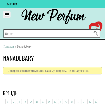
МЕНЮ
New Perfum
Главная
/ Nanadebary
NANADEBARY
Товаров, соответствующих вашему запросу, не обнаружено.
БРЕНДЫ
1
2
4
5
A
B
C
D
E
F
G
H
I
J
K
L