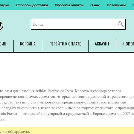
дарки
Способы доставки
Способы оплаты
О нас
Оптовикам
m
ЗИН
КОРЗИНА
ПЕРЕЙТИ К ОПЛАТЕ
АККАУНТ
НОВО
нием для названия лейбла Hierbas de Ibiza. Красота и свобода острова
рение неповторимых ароматов, которые состоят из растений и трав этого яр
осредоточена вся привилегированная средиземноморская красота. Светлый
 обладателя ощущения, которые сравнимы с восторгом от чистого и прохлад
onia Fresca — это самый популярный и продаваемый в Европе аромат, в 2007 г
ин.
, не обнаружено.