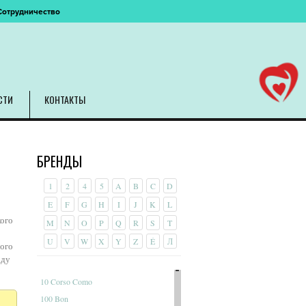
Сотрудничество
СТИ
КОНТАКТЫ
БРЕНДЫ
1
2
4
5
A
B
C
D
E
F
G
H
I
J
K
L
кого
M
N
O
P
Q
R
S
T
U
V
W
X
Y
Z
É
Л
ного
оду
10 Corso Como
100 Bon