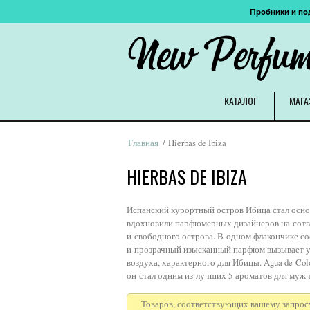
Пробники и по
New Perfu
КАТАЛОГ
МАГА
Главная
/ Hierbas de Ibiza
HIERBAS DE IBIZA
Испанский курортный остров Ибица стал основа
вдохновили парфюмерных дизайнеров на сотво
и свободного острова. В одном флакончике с
и прозрачный изысканный парфюм вызывает у
воздуха, характерного для Ибицы. Agua de Col
он стал одним из лучших 5 ароматов для мужч
Товаров, соответствующих вашему запросу