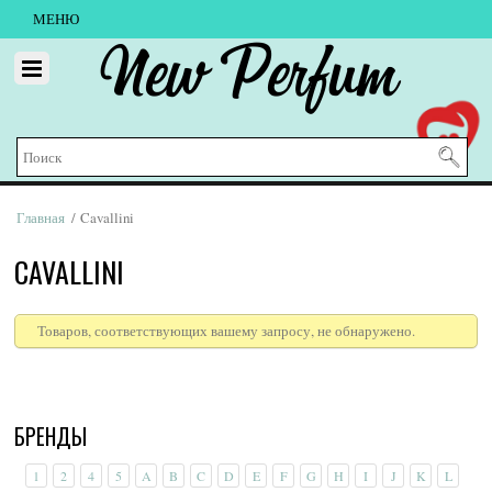
МЕНЮ
New Perfum
Главная
/ Cavallini
CAVALLINI
Товаров, соответствующих вашему запросу, не обнаружено.
БРЕНДЫ
1
2
4
5
A
B
C
D
E
F
G
H
I
J
K
L