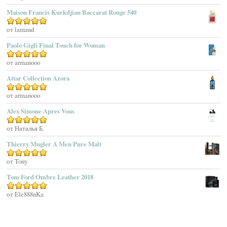
Maison Francis Kurkdjian Baccarat Rouge 540
Afnan Perfumes
Agatha Ruiz De La Prada
Оценка
от lamand
5
из 5
Agatho Parfum
Paolo Gigli Final Touch for Woman
Agent Provocateur
Оценка
от armanooo
5
из 5
Agnes B
Agonist
Attar Collection Azora
Ahjaar
Оценка
от armanooo
5
из 5
Aigner
Alex Simone Apres Vous
Aj Arabia (Widian)
Ajmal
Оценка
от Наталья Б.
5
из 5
Akaro Exclusive
Thierry Mugler A Men Pure Malt
Akro
Оценка
от Tony
5
из 5
Al Hamatt
Tom Ford Ombre Leather 2018
Al Haramain
Al-Jazeera
Оценка
от Ele888nKa
5
из 5
Alaïa Paris
Alain Delon