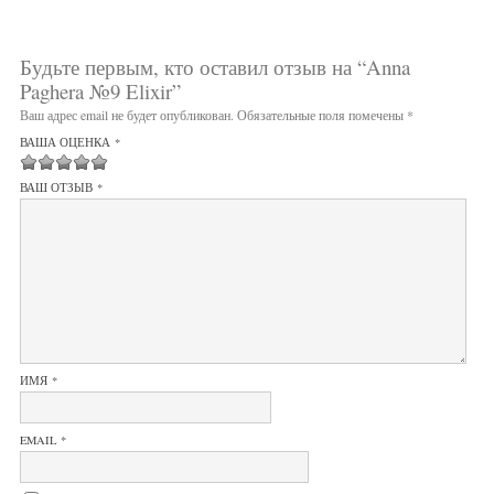
Будьте первым, кто оставил отзыв на “Anna
Paghera №9 Elixir”
Ваш адрес email не будет опубликован.
Обязательные поля помечены
*
ВАША ОЦЕНКА
*
1
2 из 5
3 из 5
4 из 5 звёзд
5 из 5 звёзд
ВАШ ОТЗЫВ
*
из
звёзд
звёзд
5
звёзд
ИМЯ
*
EMAIL
*