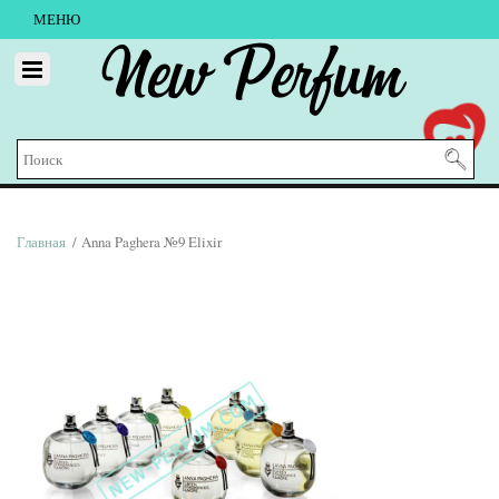
МЕНЮ
New Perfum
Главная
/ Anna Paghera №9 Elixir