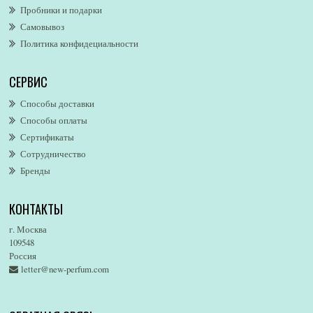
Пробники и подарки
Alfred Dunhill
Самовывоз
Alfred Ritchy
Политика конфидециальности
Alfred Sung
Alghabra Parfums
СЕРВИС
AllSaints
Alsayad
Способы доставки
Altaia
Способы оплаты
Alvarez Gomez
Сертификаты
Alviero Martini
Сотрудничество
Бренды
Alyson Oldoini
Alyssa Ashley
КОНТАКТЫ
American Eagle
Amirius
г. Москва
Amore Segreto
109548
Россия
Amorino
letter@new-perfum.com
Amouage
Amouroud
Amzan