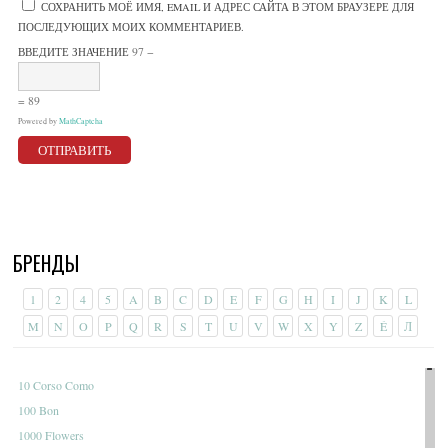
СОХРАНИТЬ МОЁ ИМЯ, EMAIL И АДРЕС САЙТА В ЭТОМ БРАУЗЕРЕ ДЛЯ
ПОСЛЕДУЮЩИХ МОИХ КОММЕНТАРИЕВ.
97 −
ВВЕДИТЕ ЗНАЧЕНИЕ
= 89
Powered by
MathCaptcha
БРЕНДЫ
1
2
4
5
A
B
C
D
E
F
G
H
I
J
K
L
M
N
O
P
Q
R
S
T
U
V
W
X
Y
Z
É
Л
10 Corso Como
100 Bon
1000 Flowers