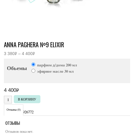
ANNA PAGHERA №9 ELIXIR
3 380
Р
–
4 400
Р
Диапазон
УБ.
УБ.
цен:
парфюм д/дома 200 мл
3
Обьемы
380руб.
эфирное масло 30 мл
–
4
400руб.
4 400
Р
УБ.
Количество товара Anna Paghera №9 Elixir
В КОРЗИНУ
Отзывы (0)
Артикул:
3926772
ОТЗЫВЫ
Отзывов пока нет.