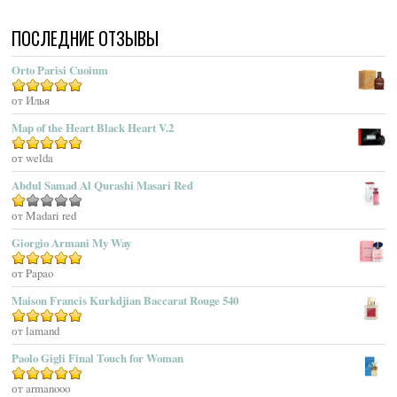
Acqua Di Portofino
ПОСЛЕДНИЕ ОТЗЫВЫ
Acqua Di Sardegna
Acqua Di Stresa
Orto Parisi Cuoium
Adam Levine
Оценка
от Илья
5
из 5
Adamo Parfum
Adidas
Map of the Heart Black Heart V.2
Adolfo Dominguez
Оценка
от welda
5
из 5
Adrienne Vittadini
Abdul Samad Al Qurashi Masari Red
Aedes De Venustas
Aerin Lauder
Оценка
от Madari red
1
Aēsop
Giorgio Armani My Way
из
Aether
5
Оценка
от Papao
5
из 5
Affinessence
Maison Francis Kurkdjian Baccarat Rouge 540
Afnan Perfumes
Agatha Ruiz De La Prada
Оценка
от lamand
5
из 5
Agatho Parfum
Paolo Gigli Final Touch for Woman
Agent Provocateur
Оценка
от armanooo
5
из 5
Agnes B